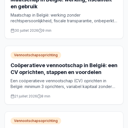
en gebruik
Maatschap in België: werking zonder
rechtspersoonlijkheid, fiscale transparantie, onbeperkte
aansprakelijkheid en gebruiksscenario's voor
30 juillet 2026
9
min
vermogensbeheer.
Vennootschapsoprichting
Coöperatieve vennootschap in België: een
CV oprichten, stappen en voordelen
Een coöperatieve vennootschap (CV) oprichten in
België: minimum 3 oprichters, variabel kapitaal zonder
wettelijk minimum, notariële akte en optionele NRC-
21 juillet 2026
8
min
erkenning. Praktische gids.
Vennootschapsoprichting