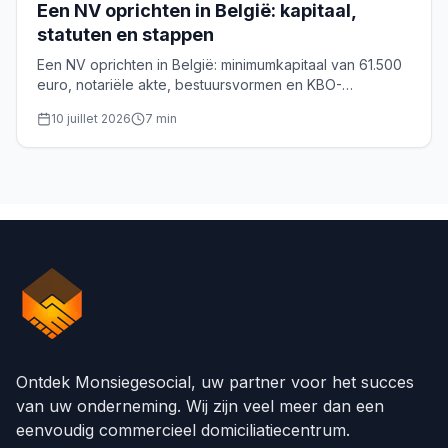
Een NV oprichten in België: kapitaal,
statuten en stappen
Een NV oprichten in België: minimumkapitaal van 61.500
euro, notariële akte, bestuursvormen en KBO-
inschrijving. De volledige gids voor oprichters.
10 juillet 2026
7
min
Ontdek Monsiegesocial, uw partner voor het succes
van uw onderneming. Wij zijn veel meer dan een
eenvoudig commercieel domiciliatiecentrum.