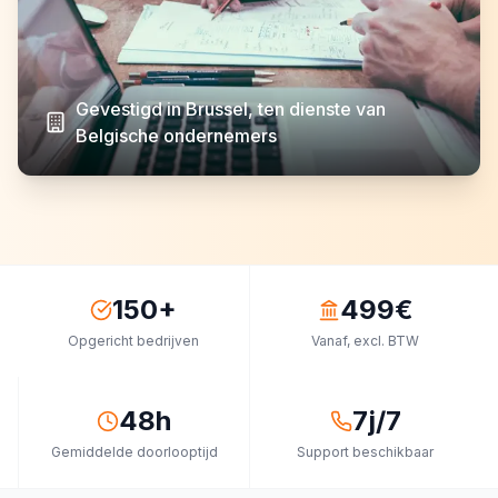
Gevestigd in Brussel, ten dienste van
Belgische ondernemers
150+
499€
Opgericht bedrijven
Vanaf, excl. BTW
48h
7j/7
Gemiddelde doorlooptijd
Support beschikbaar