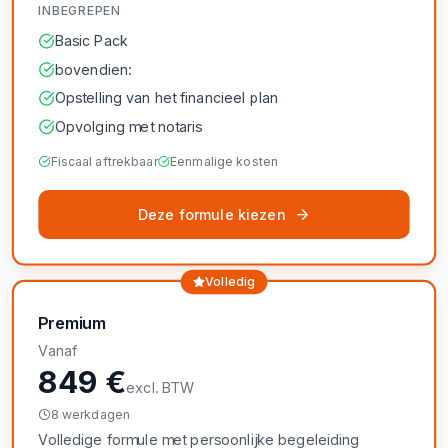
INBEGREPEN
Basic Pack
bovendien:
Opstelling van het financieel plan
Opvolging met notaris
Fiscaal aftrekbaar
Eenmalige kosten
Deze formule kiezen
Volledig
Premium
Vanaf
849 €
excl. BTW
8 werkdagen
Volledige formule met persoonlijke begeleiding