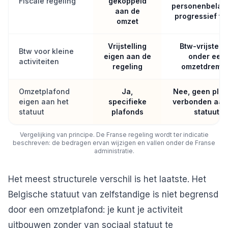
Fiscale regeling
gekoppeld
personenbelast
aan de
progressief tar
omzet
Vrijstelling
Btw-vrijstelli
Btw voor kleine
eigen aan de
onder een
activiteiten
regeling
omzetdremp
Omzetplafond
Ja,
Nee, geen pla
eigen aan het
specifieke
verbonden aan
statuut
plafonds
statuut
Vergelijking van principe. De Franse regeling wordt ter indicatie
beschreven: de bedragen ervan wijzigen en vallen onder de Franse
administratie.
Het meest structurele verschil is het laatste. Het
Belgische statuut van zelfstandige is niet begrensd
door een omzetplafond: je kunt je activiteit
uitbouwen zonder van sociaal statuut te