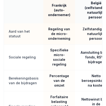
België
Frankrijk
(zelfstandig
(auto-
natuurlijke
ondernemer)
persoon)
Regeling van
Zelfstandige 
Aard van het
de micro-
natuurlijke
statuut
onderneming
persoon
Specifieke
Aansluiting bij
micro-
Sociale regeling
fonds, RSVZ
sociale
bijdragen
regeling
Percentage
Netto
Berekeningsbasis
van de
beroepsinkom
van de bijdragen
omzet
na kosten
Forfaitaire
Nettowinst bel
belasting
in de