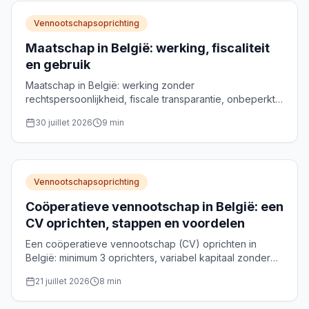
Vennootschapsoprichting
Maatschap in België: werking, fiscaliteit
en gebruik
Maatschap in België: werking zonder
rechtspersoonlijkheid, fiscale transparantie, onbeperkte
aansprakelijkheid en gebruiksscenario's voor
30 juillet 2026
9
min
vermogensbeheer.
Vennootschapsoprichting
Coöperatieve vennootschap in België: een
CV oprichten, stappen en voordelen
Een coöperatieve vennootschap (CV) oprichten in
België: minimum 3 oprichters, variabel kapitaal zonder
wettelijk minimum, notariële akte en optionele NRC-
21 juillet 2026
8
min
erkenning. Praktische gids.