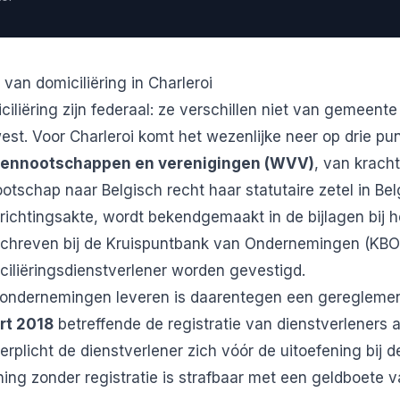
 van domiciliëring in Charleroi
ciliëring zijn federaal: ze verschillen niet van gemeent
st. Voor Charleroi komt het wezenlijke neer op drie pu
vennootschappen en verenigingen (WVV)
, van kracht
otschap naar Belgisch recht haar statutaire zetel in Bel
prichtingsakte, wordt bekendgemaakt in de bijlagen bij h
schreven bij de Kruispuntbank van Ondernemingen (KBO)
iciliëringsdienstverlener worden gevestigd.
 ondernemingen leveren is daarentegen een gereglement
rt 2018
betreffende de registratie van dienstverleners 
plicht de dienstverlener zich vóór de uitoefening bij 
ening zonder registratie is strafbaar met een geldboete 