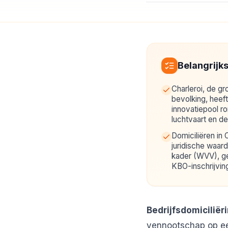
Belangrijk
Charleroi, de gr
bevolking, heef
innovatiepool ro
luchtvaart en de
Domiciliëren in 
juridische waard
kader (WVV), ge
KBO-inschrijvin
Bedrijfsdomiciliëri
vennootschap op een