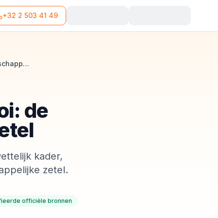
+32 2 503 41 49
Bedrijfsdomiciliëring in Charleroi: de gids voor je maatschappelijke zetel
oi: de
etel
ettelijk kader,
ppelijke zetel.
fieerde officiële bronnen