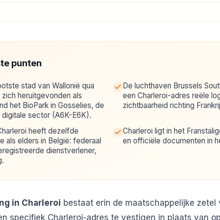
ste punten
ootste stad van Wallonië qua
De luchthaven Brussels South
t zich heruitgevonden als
een Charleroi-adres reële lo
nd het BioPark in Gosselies, de
zichtbaarheid richting Frankr
 digitale sector (A6K-E6K).
Charleroi heeft dezelfde
Charleroi ligt in het Franstal
e als elders in België: federaal
en officiële documenten in h
registreerde dienstverlener,
g.
ng in Charleroi
bestaat erin de maatschappelijke zetel 
 specifiek Charleroi-adres te vestigen in plaats van op