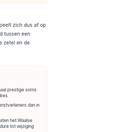
peelt zich dus af op
id tussen een
e zetel en de
aal prestige soms
dres
nstverleners dan in
uiten het Waalse
re tot wijziging