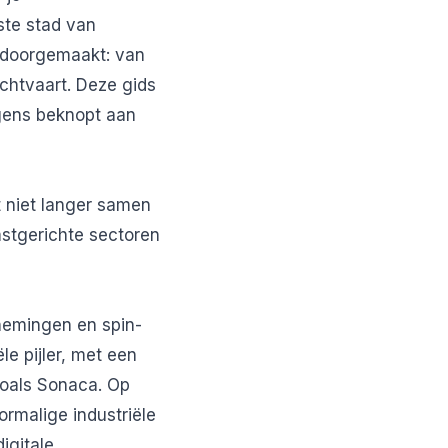
tste stad van
e doorgemaakt: van
chtvaart. Deze gids
lgens beknopt aan
t niet langer samen
mstgerichte sectoren
nemingen en spin-
le pijler, met een
zoals Sonaca. Op
rmalige industriële
igitale