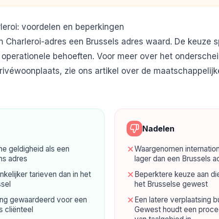
rleroi: voordelen en beperkingen
een Charleroi-adres een Brussels adres waard. De keuze s
 operationele behoeften. Voor meer over het ondersche
rivéwoonplaats, zie ons artikel over
de maatschappelijk
Nadelen
he geldigheid als een
Waargenomen internation
ms adres
lager dan een Brussels a
elijker tarieven dan in het
Beperktere keuze aan die
sel
het Brusselse gewest
ing gewaardeerd voor een
Een latere verplaatsing b
s cliënteel
Gewest houdt een procedu