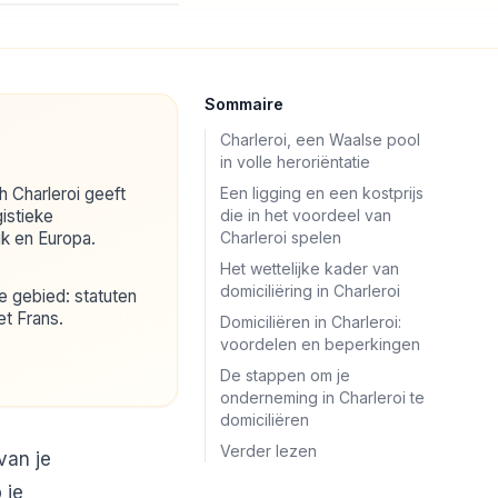
Sommaire
Charleroi, een Waalse pool
in volle heroriëntatie
 Charleroi geeft
Een ligging en een kostprijs
gistieke
die in het voordeel van
ijk en Europa.
Charleroi spelen
Het wettelijke kader van
domiciliëring in Charleroi
ige gebied: statuten
et Frans.
Domiciliëren in Charleroi:
voordelen en beperkingen
De stappen om je
onderneming in Charleroi te
domiciliëren
Verder lezen
van je
 je