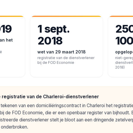
019
1 sept.
250
2018
100
an het
wet van 29 maart 2018
opgelop
ië
registratie van de dienstverlener
niet-gere
bij de FOD Economie
dienstverl
2018)
 registratie van de Charleroi-dienstverlener
tekenen van een domiciliëringscontract in Charleroi het registrat
bij de FOD Economie, die er een openbaar register van bijhoudt. Ee
streerde dienstverlener stelt je bloot aan een dringende zetelverpl
t onderbroken.