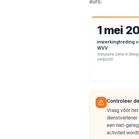
euro.
1 mei 2
inwerkingtreding v
WVV
statutaire zetel in Belg
verplicht
Controleer de
Vraag vóór het 
dienstverlener 
een niet-geregi
activiteit word