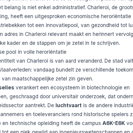
 belang is niet enkel administratief. Charleroi, de groo
king, heeft een uitgesproken economische heroriëntati
triebekken tot een innovatiepool, van gezondheid tot lu
en adres in Charleroi relevant maakt en herinnert vervo
jke kader en de stappen om je zetel in te schrijven.
e pool in volle heroriëntatie
titeit van Charleroi is van aard veranderd. De stad val
staalverleden: vandaag bundelt ze verschillende toeko
s van maatschappelijke zetel zin geven.
selies
verankert een ecosysteem in biotechnologie en
n, geschraagd door universitair onderzoek, dat onder
eidssector aantrekt. De
luchtvaart
is de andere industrië
annemers en toeleveranciers rond historische spelers 
le en technische opleiding heeft de campus
A6K-E6K
voo
tot een plek gewijd aan ingenieurswetenschappen en d