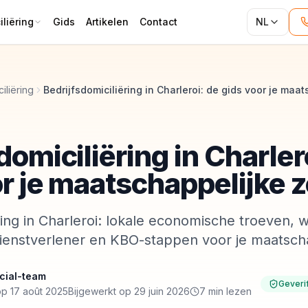
liëring
Gids
Artikelen
Contact
NL
iliëring
domiciliëring in Charler
r je maatschappelijke z
ring in Charleroi: lokale economische troeven, w
ienstverlener en KBO-stappen voor je maatscha
cial-team
Geveri
p 17 août 2025
Bijgewerkt op 29 juin 2026
7 min lezen