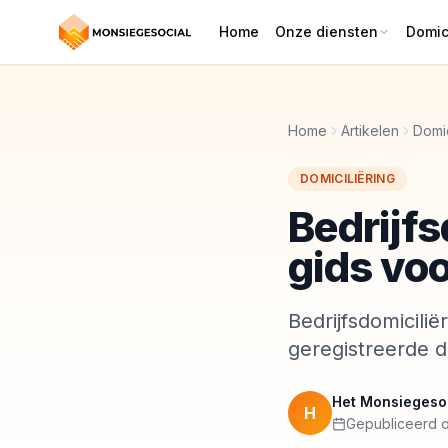
Home
Onze diensten
Domici
Home
Artikelen
Domic
DOMICILIËRING
Bedrijfs
gids voo
Bedrijfsdomicilië
geregistreerde d
Het Monsiegeso
H
Gepubliceerd o