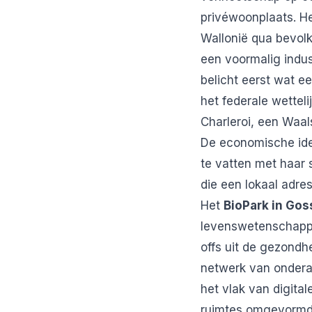
privéwoonplaats. Het
Wallonië qua bevol
een voormalig indus
belicht eerst wat e
het federale wetteli
Charleroi, een Waals
De economische iden
te vatten met haar 
die een lokaal adre
Het
BioPark in Gos
levenswetenschappe
offs uit de gezondh
netwerk van ondera
het vlak van digita
ruimtes omgevormd 