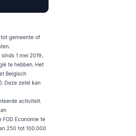
e tot gemeente of
nten.
 sinds 1 mei 2019,
gië te hebben. Het
et Belgisch
. Deze zetel kan
eerde activiteit.
aan
de FOD Economie te
van 250 tot 100.000