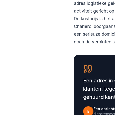
adres logistieke gel
activiteit gericht 
De kostprijs is het 
Charleroi doorgaans
een serieuze domici
noch de verbintenis
Een adres in 
klanten, teg
gehuurd kant
Een opricht
E
dienstensec