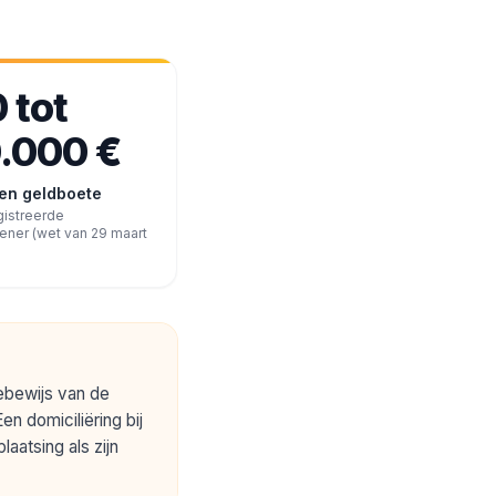
 tot
.000 €
en geldboete
gistreerde
ener (wet van 29 maart
iebewijs van de
n domiciliëring bij
aatsing als zijn