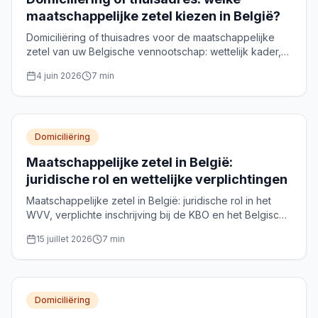
maatschappelijke zetel kiezen in België?
Domiciliëring of thuisadres voor de maatschappelijke
zetel van uw Belgische vennootschap: wettelijk kader,
privacy, KBO-formaliteiten en beslissingscriteria
4 juin 2026
7
min
vergeleken.
Domiciliëring
Maatschappelijke zetel in België:
juridische rol en wettelijke verplichtingen
Maatschappelijke zetel in België: juridische rol in het
WVV, verplichte inschrijving bij de KBO en het Belgisch
Staatsblad, eisen voor erkende domicilieverstrekkers
15 juillet 2026
7
min
en sancties.
Domiciliëring