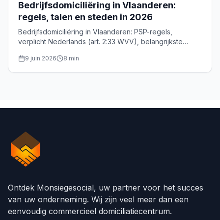
Bedrijfsdomiciliëring in Vlaanderen:
regels, talen en steden in 2026
Bedrijfsdomiciliëring in Vlaanderen: PSP-regels,
verplicht Nederlands (art. 2:33 WVV), belangrijkste
steden en KBO-formaliteiten voor uw Vlaamse
9 juin 2026
8
min
maatschappelijke zetel.
Ontdek Monsiegesocial, uw partner voor het succes
van uw onderneming. Wij zijn veel meer dan een
eenvoudig commercieel domiciliatiecentrum.