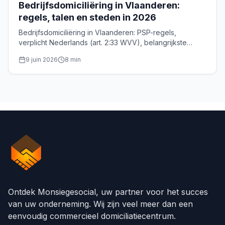
Bedrijfsdomiciliëring in Vlaanderen:
regels, talen en steden in 2026
Bedrijfsdomiciliëring in Vlaanderen: PSP-regels,
verplicht Nederlands (art. 2:33 WVV), belangrijkste
steden en KBO-formaliteiten voor uw Vlaamse
9 juin 2026
8
min
maatschappelijke zetel.
Ontdek Monsiegesocial, uw partner voor het succes
van uw onderneming. Wij zijn veel meer dan een
eenvoudig commercieel domiciliatiecentrum.