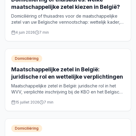
maatschappelijke zetel kiezen in België?
Domiciliëring of thuisadres voor de maatschappelijke
zetel van uw Belgische vennootschap: wettelijk kader,
privacy, KBO-formaliteiten en beslissingscriteria
4 juin 2026
7
min
vergeleken.
Domiciliëring
Maatschappelijke zetel in België:
juridische rol en wettelijke verplichtingen
Maatschappelijke zetel in België: juridische rol in het
WVV, verplichte inschrijving bij de KBO en het Belgisch
Staatsblad, eisen voor erkende domicilieverstrekkers
15 juillet 2026
7
min
en sancties.
Domiciliëring