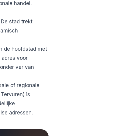
onale handel,
De stad trekt
ynamisch
van de hoofdstad met
 adres voor
zonder ver van
ale of regionale
 Tervuren) is
ellijke
lse adressen.