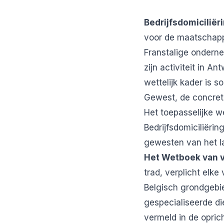
Bedrijfsdomiciliër
voor de maatschappe
Franstalige onderne
zijn activiteit in A
wettelijk kader is s
Gewest, de concret
Het toepasselijke w
Bedrijfsdomiciliërin
gewesten van het l
Het Wetboek van 
trad, verplicht elk
Belgisch grondgebi
gespecialiseerde di
vermeld in de opric