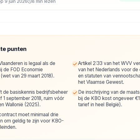
p 9 juin 2026
8 min lezen
ste punten
 Vlaanderen is legaal als de
Artikel 2:33 van het WVV ver
bij de FOD Economie
van het Nederlands voor de 
s (wet van 29 maart 2018).
en statuten van vennootscha
het Vlaamse Gewest.
t de basiskennis bedrijfsbeheer
De inschrijving van de maats
f 1 september 2018, ruim vóór
bij de KBO kost ongeveer €11
en Wallonië (2025).
tarief in heel België).
contract moet minimaal drie
 om geldig te zijn voor KBO-
leinden.