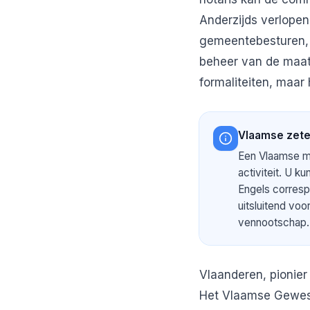
Anderzijds verlope
gemeentebesturen, 
beheer van de maat
formaliteiten, maa
Vlaamse zetel 
Een Vlaamse ma
activiteit. U k
Engels corresp
uitsluitend voo
vennootschap.
Vlaanderen, pionie
Het Vlaamse Gewest 