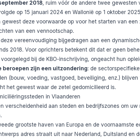
 september 2018
, ruim vóór de andere twee gewesten v
olgde op 15 januari 2024 en Wallonië op 1 oktober 202
h gewest deze voorwaarde op voor het starten van een 
prichten van een vennootschap.
t deze vereenvoudiging bijgedragen aan een dynamisch
inds 2018. Voor oprichters betekent dit dat er geen behee
voorgelegd bij de KBO-inschrijving, ongeacht hun oplei
beroepen zijn een uitzondering
: de sectorspecifieke
 (bouw, voeding, vastgoed, beveiliging, enz.) blijven 
t het gewest waar de zetel gedomicilieerd is.
miciliëringssteden in Vlaanderen
en verscheidenheid aan steden en bedrijfszones om uw
.
weede grootste haven van Europa en de voornaamste 
ntwerps adres straalt uit naar Nederland, Duitsland en