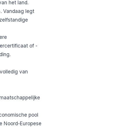
an het land.
5. Vandaag legt
zelfstandige
ere
rcertificaat of -
ding.
volledig van
 maatschappelijke
economische pool
 de Noord-Europese