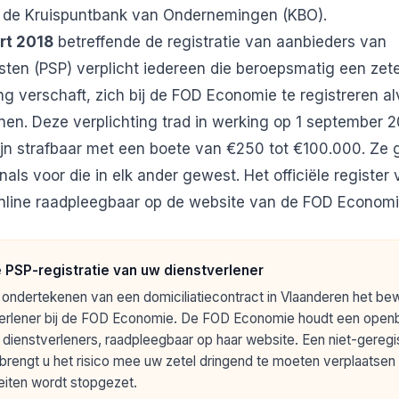
j de Kruispuntbank van Ondernemingen (KBO).
rt 2018
betreffende de registratie van aanbieders van
en (PSP) verplicht iedereen die beroepsmatig een zete
 verschaft, zich bij de FOD Economie te registreren a
fenen. Deze verplichting trad in werking op 1 september 2
zijn strafbaar met een boete van €250 tot €100.000. Ze
nals voor die in elk ander gewest. Het
officiële register
nline raadpleegbaar op de website van de FOD Economi
 PSP-registratie van uw dienstverlener
ondertekenen van een domiciliatiecontract in Vlaanderen het bewi
erlener bij de FOD Economie. De FOD Economie houdt een openbaa
 dienstverleners, raadpleegbaar op haar website. Een niet-geregi
brengt u het risico mee uw zetel dringend te moeten verplaatsen al
teiten wordt stopgezet.