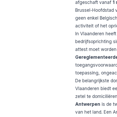
afgeschaft vanaf
1
Brussel-Hoofdstad v
geen enkel Belgisc
activiteit of het o
In Vlaanderen heef
bedrijfsoprichting s
attest moet worden 
Gereglementeerde 
toegangsvoorwaarden
toepassing, ongeach
De belangrijkste do
Vlaanderen biedt e
zetel te domiciliëren
Antwerpen
is de t
van het land. Een A