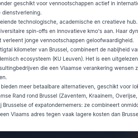
zonder geschikt voor vennootschappen actief in internati
e dienstverlening.
eiende technologische, academische en creatieve hub. 
universitaire spin-offs en innovatieve kmo's aan. Haar d
 verleent jonge vennootschappen geloofwaardigheid.
rtigtal kilometer van Brussel, combineert de nabijheid 
demisch ecosysteem (KU Leuven). Het is een uitgelezen
nsultingbedrijven die een Vlaamse verankering wensen 
en.
bieden meer betaalbare alternatieven, geschikt voor lok
aamse Rand rond Brussel (Zaventem, Kraainem, Overijse,
bij Brusselse of expatondernemers: ze combineert onmidd
 een Vlaams adres tegen vaak lagere kosten dan Brusse