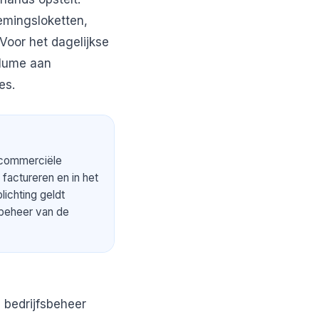
emingsloketten,
oor het dagelijkse
olume aan
es.
 commerciële
 factureren en in het
lichting geldt
e beheer van de
 bedrijfsbeheer