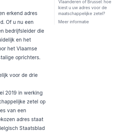
Vlaanderen of Brussel: hoe
kiest u uw adres voor de
en erkend adres
maatschappelijke zetel?
d. Of u nu een
Meer informatie
 bedrijfsleider die
idelijk en het
voor het Vlaamse
alige oprichters.
ijk voor de drie
mei 2019 in werking
chappelijke zetel op
res van een
gekozen adres staat
Belgisch Staatsblad