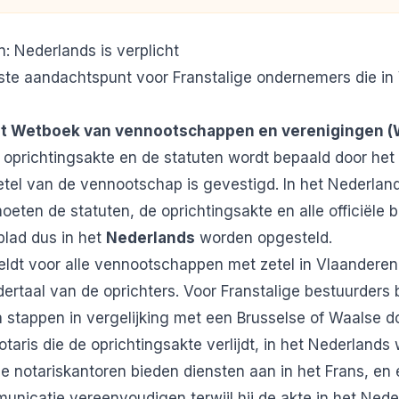
n: Nederlands is verplicht
ste aandachtspunt voor Franstalige ondernemers die in
et
Wetboek van vennootschappen en verenigingen 
e oprichtingsakte en de statuten wordt bepaald door het
tel van de vennootschap is gevestigd. In het Nederland
ten de statuten, de oprichtingsakte en alle officiële
blad dus in het
Nederlands
worden opgesteld.
eldt voor alle vennootschappen met zetel in Vlaandere
dertaal van de oprichters. Voor Franstalige bestuurders 
 stappen in vergelijking met een Brusselse of Waalse do
otaris die de oprichtingsakte verlijdt, in het Nederland
 notariskantoren bieden diensten aan in het Frans, en 
unicatie vereenvoudigen terwijl hij de akte in het Neder