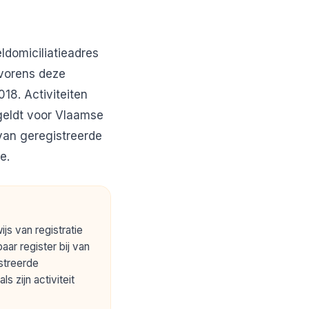
ldomiciliatieadres
lvorens deze
018. Activiteiten
 geldt voor Vlaamse
 van geregistreerde
e.
js van registratie
r register bij van
streerde
s zijn activiteit