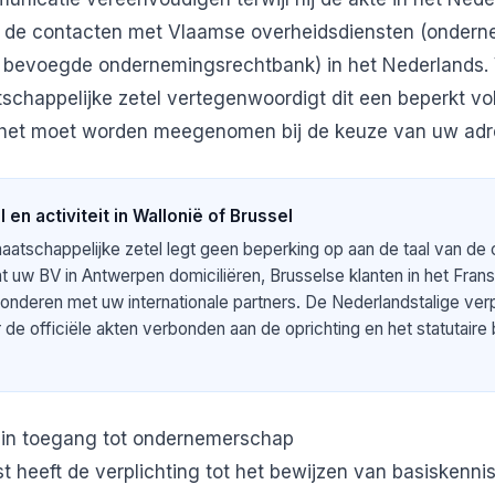
n de contacten met Vlaamse overheidsdiensten (ondern
bevoegde ondernemingsrechtbank) in het Nederlands. V
schappelijke zetel vertegenwoordigt dit een beperkt v
r het moet worden meegenomen bij de keuze van uw adr
en activiteit in Wallonië of Brussel
atschappelijke zetel legt geen beperking op aan de taal van de
unt uw BV in Antwerpen domiciliëren, Brusselse klanten in het Frans
onderen met uw internationale partners. De Nederlandstalige verp
r de officiële akten verbonden aan de oprichting en het statutair
r in toegang tot ondernemerschap
heeft de verplichting tot het bewijzen van basiskennis