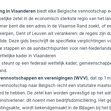
ing in Vlaanderen
biedt elke Belgische vennootschap e
lijke zetel in de economisch sterkste regio van het lan
mer bent die een adres in de Vlaamse Rand zoekt, of een
ntwerpen, Gent of Leuven wil verankeren: de regels zijn du
olide. Deze gids beschrijft de specifieke verplichtingen 
e stappen en de aandachtspunten voor niet-Nederlandst
ettelijke kader in Vlaanderen
g steunt op een federaal wettelijk kader, gemeenschappel
and.
vennootschappen en verenigingen (WVV)
, dat op 1 
e vennootschap naar Belgisch recht een statutaire maats
ed te hebben. De zetel kan worden gevestigd op het ad
enstverlener: dit noemt men bedrijfsdomiciliëring. Het 
htingsakte, wordt bekendgemaakt in de Bijlagen bij het 