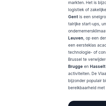
markten. Het is bij
logistiek of zakelijk
Gent
is een snelgro
talrijke start-ups, 
ondernemersklimaat
Leuven
, op een de
een eersteklas aca
technologie- of co
Brussel te verwijder
Brugge
en
Hasselt
activiteiten. De Vl
bijzonder populair 
bereikbaarheid met