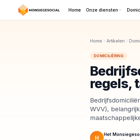
Home
Onze diensten
Domici
Home
Artikelen
Domic
DOMICILIËRING
Bedrijfs
regels, 
Bedrijfsdomicilië
WVV), belangrij
maatschappelijke
Het Monsiegeso
H