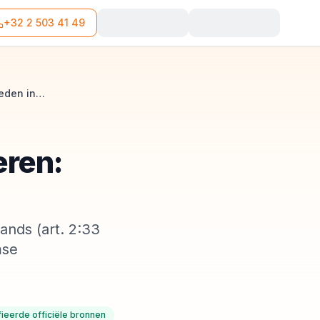
+32 2 503 41 49
Bedrijfsdomiciliëring in Vlaanderen: regels, talen en steden in 2026
eren:
ands (art. 2:33
mse
fieerde officiële bronnen