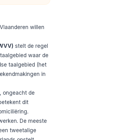
 Vlaanderen willen
(WVV)
stelt de regel
 taalgebied waar de
se taalgebied (het
 bekendmakingen in
n, ongeacht de
betekent dit
miciliëring.
s werken. De meeste
een tweetalige
lands opstelt.