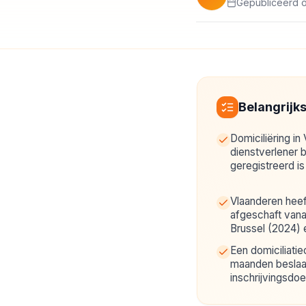
Gepubliceerd o
Belangrijk
Domiciliëring in
dienstverlener 
geregistreerd i
Vlaanderen heef
afgeschaft vana
Brussel (2024) 
Een domiciliatie
maanden beslaan
inschrijvingsdoe