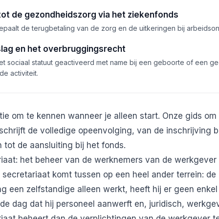
ot de gezondheidszorg via het ziekenfonds
bepaalt de terugbetaling van de zorg en de uitkeringen bij arbeidso
slag en het overbruggingsrecht
het sociaal statuut geactiveerd met name bij een geboorte of een 
e activiteit.
ntie om te kennen wanneer je alleen start. Onze gids om
chrijft de volledige opeenvolging, van de inschrijving b
ot de aansluiting bij het fonds.
ariaat: het beheer van de werknemers van de werkgever
 secretariaat komt tussen op een heel ander terrein: de
ng een zelfstandige alleen werkt, heeft hij er geen enkel
 de dag dat hij personeel aanwerft en, juridisch, werkge
riaat beheert dan de verplichtingen van de werkgever t