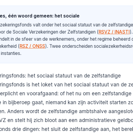
ies, één woord gemeen: het sociale
zekeringsfonds valt onder het sociaal statuut van de zelfstandig
voor de Sociale Verzekeringen der Zelfstandigen (
RSVZ / INASTI
)
andelt in de sfeer van de werknemers, onder het regime beheerd d
ekerheid (
RSZ / ONSS
). Twee onderscheiden socialezekerheids
instanties.
ringsfonds: het sociaal statuut van de zelfstandige
ringsfonds is het loket van het sociaal statuut van de z
 verplicht en voorafgaand: of het nu om een zelfstandige
 in bijberoep
gaat, niemand kan zijn activiteit starten z
n. Anders wordt de zelfstandige ambtshalve aangeslote
Z en stelt hij zich bloot aan een administratieve geldbo
nds drie dingen: het sluit de zelfstandige aan, het berek