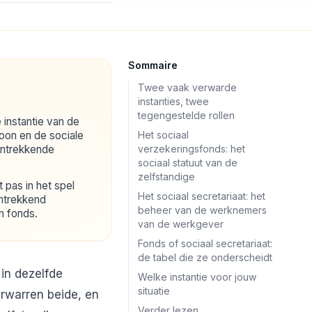
Sommaire
Twee vaak verwarde
instanties, twee
tegengestelde rollen
e instantie van de
oon en de sociale
Het sociaal
ontrekkende
verzekeringsfonds: het
sociaal statuut van de
zelfstandige
 pas in het spel
Het sociaal secretariaat: het
ntrekkend
beheer van de werknemers
n fonds.
van de werkgever
Fonds of sociaal secretariaat:
de tabel die ze onderscheidt
in dezelfde
Welke instantie voor jouw
situatie
erwarren beide, en
Verder lezen