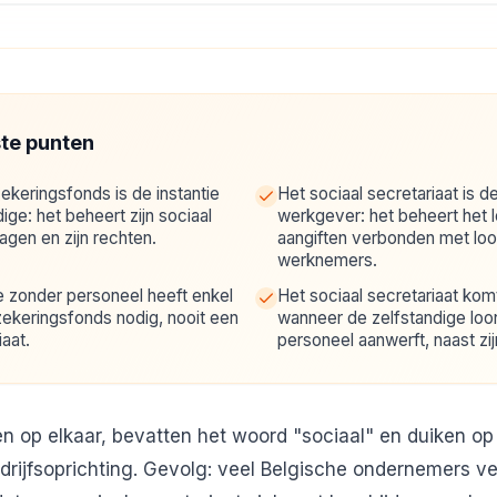
ste punten
ekeringsfonds is de instantie
Het sociaal secretariaat is d
ige: het beheert zijn sociaal
werkgever: het beheert het l
dragen en zijn rechten.
aangiften verbonden met lo
werknemers.
e zonder personeel heeft enkel
Het sociaal secretariaat komt
zekeringsfonds nodig, nooit een
wanneer de zelfstandige loo
iaat.
personeel aanwerft, naast zij
n op elkaar, bevatten het woord "sociaal" en duiken op 
rijfsoprichting. Gevolg: veel Belgische ondernemers v