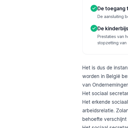
De toegang t
De aansluiting 
De kinderbij
Prestaties van 
stopzetting van d
Het is dus de insta
worden in België
bes
van Ondernemingen t
Het sociaal secret
Het erkende sociaal
arbeidsrelatie. Zola
behoefte verschijnt
Het sociaal secreta