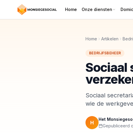
Home
Onze diensten
Domici
Home
Artikelen
Bedr
BEDRIJFSBEHEER
Sociaal 
verzeker
Sociaal secretari
wie de werkgever
Het Monsiegeso
H
Gepubliceerd 