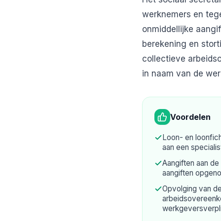
werknemers en tege
onmiddellijke aangi
berekening en stort
collectieve arbeids
in naam van de wer
Voordelen
Loon- en loonfic
aan een specialist
Aangiften aan d
aangiften opgen
Opvolging van de
arbeidsovereenk
werkgeversverpl