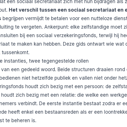
 een sociaal secretariaat zich met hun bijdragen als z
out.
Het verschil tussen een sociaal secretariaat en 
s
begrijpen vermijdt te betalen voor een nutteloze diens
luiting te vergeten. Ankerpunt: elke zelfstandige moet z
aansluiten bij een sociaal verzekeringsfonds, terwijl hij h
riaat te maken kan hebben. Deze gids ontwart wie wat d
 tussenkomt.
 instanties, twee tegengestelde rollen
van een gedeeld woord. Beide structuren draaien rond 
edienen niet hetzelfde publiek en vallen niet onder hetz
ringsfonds houdt zich bezig met een persoon: de zelfsta
t houdt zich bezig met een relatie: die welke een werkge
emers verbindt. De eerste instantie bestaat zodra er e
weede heeft enkel een bestaansreden als er een loontrek
t te beheren is.