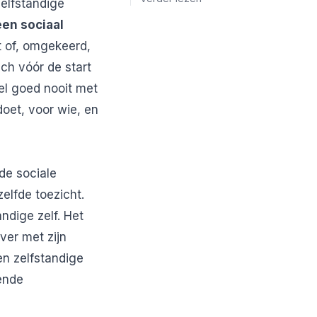
elfstandige
een sociaal
t of, omgekeerd,
ich vóór de start
eel goed nooit met
oet, voor wie, en
de sociale
elfde toezicht.
ndige zelf. Het
ver met zijn
en zelfstandige
kende