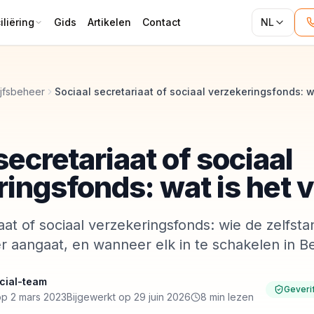
liëring
Gids
Artikelen
Contact
NL
ijfsbeheer
secretariaat of sociaal
ingsfonds: wat is het v
aat of sociaal verzekeringsfonds: wie de zelfst
 aangaat, en wanneer elk in te schakelen in Be
cial-team
Geveri
op 2 mars 2023
Bijgewerkt op 29 juin 2026
8 min lezen