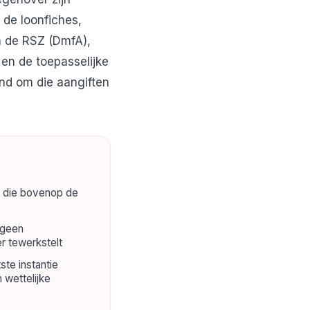
de loonfiches,
an de RSZ (DmfA),
 en de toepasselijke
nd om die aangiften
t die bovenop de
 geen
 tewerkstelt
tste instantie
 wettelijke