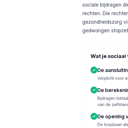
sociale bijdragen d
rechten. Die rechten
gezondheidszorg via
gedwongen stopzetti
Wat je sociaal
De aansluitin
Verplicht voor e
De berekenin
Bijdragen betaal
van de zelfstand
De opening 
De loopbaan als