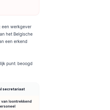
g: een werkgever
 van het Belgische
aan een erkend
ijk punt: beoogd
l secretariaat
 van loontrekkend
ersoneel