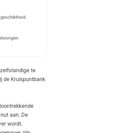
ngeschiktheid.
gedwongen
zelfstandige te
ij de Kruispuntbank
 loontrekkende
 nut aan. De
ver wordt.
egenover zijn