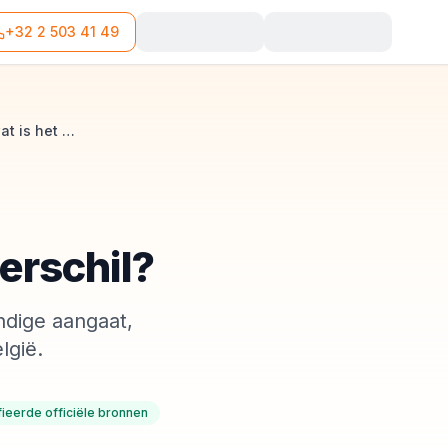
+32 2 503 41 49
Sociaal secretariaat of sociaal verzekeringsfonds: wat is het verschil?
erschil?
andige aangaat,
lgië.
fieerde officiële bronnen