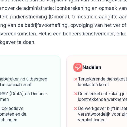
nover de administratie: loonberekening en opmaak van 
fte bij indienstneming (Dimona), trimestriële aangifte a
ing van de bedrijfsvoorheffing, opvolging van het verlof
overeenkomsten. Het is een beheersdienstverlener, erke
kgever te doen.
Nadelen
heberekening uitbesteed
Terugkerende dienstkos
 in sociaal recht
loonlasten komt
e RSZ (DmfA) en Dimona-
Geen enkel nut zolang je
omen
loontrekkende werknemer
 collectieve
De werkgever blijft in laa
omsten en de
verantwoordelijk voor zijn
ichtingen
verplichtingen