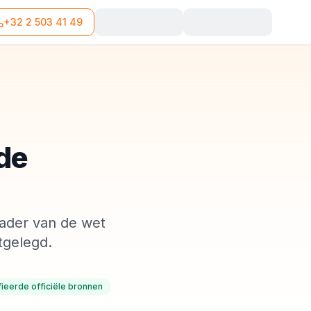
+32 2 503 41 49
 de
k kader van de wet
tgelegd.
fieerde officiële bronnen