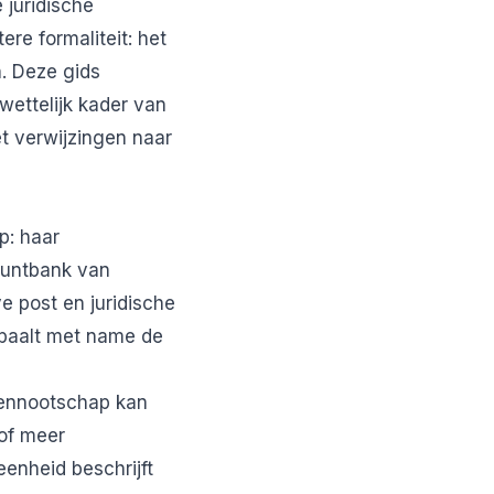
 juridische
re formaliteit: het
n. Deze gids
 wettelijk kader van
et verwijzingen naar
p: haar
spuntbank van
 post en juridische
epaalt met name de
 vennootschap kan
 of meer
seenheid
beschrijft