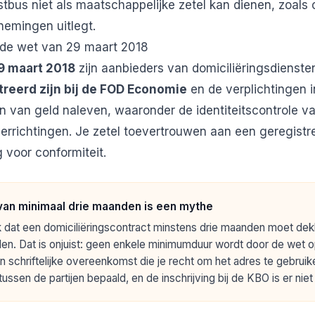
bus niet als maatschappelijke zetel kan dienen, zoals o
rnemingen
uitlegt.
: de wet van 29 maart 2018
9 maart 2018
zijn aanbieders van domiciliëringsdienst
treerd zijn bij de FOD Economie
en de verplichtingen i
 van geld naleven, waaronder de identiteitscontrole va
verrichtingen. Je zetel toevertrouwen aan een geregistr
 voor conformiteit.
van minimaal drie maanden is een mythe
 dat een domiciliëringscontract minstens drie maanden moet dekk
en. Dat is onjuist: geen enkele minimumduur wordt door de wet 
een schriftelijke overeenkomst die je recht om het adres te gebrui
 tussen de partijen bepaald, en de inschrijving bij de KBO is er niet