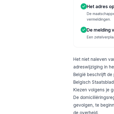
Het adres o
De maatschappeli
vermeldingen.
De melding v
Een zetelverpla
Het niet naleven van
adreswijziging in h
België
beschrijft de
Belgisch Staatsblad
Kiezen volgens je 
De domiciliëringsre
gevolgen, te beginn
de overheid.