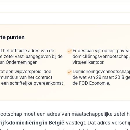
ste punten
gt het officiële adres van de
Er bestaan vijf opties: privé
e zetel vast, aangegeven bij de
domiciliëringsvennootschap
van Ondernemingen.
virtueel kantoor.
 tot een wijdverspreid idee
Domiciliëringsvennootschap
imumduur van het contract
de wet van 29 maart 2018 ger
 een schriftelijke overeenkomst
de FOD Economie.
nootschap moet een adres van maatschappelijke zetel h
ijfsdomiciliëring in België
vastlegt. Dat adres verschij