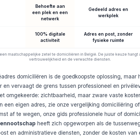
Behoefte aan
Gedeeld adres en
een plek en een
werkplek
netwerk
100% digitale
Adres en post, zonder
activiteit
fysieke ruimte
een maatschappelijke zetel te domiciliëren in België. De juiste keuze hangt 
vertrouwelijkheid en de verwachte diensten.
ivéadres domiciliëren is de goedkoopste oplossing, maar
 en vervaagt de grens tussen professioneel en privéle
het omgekeerde: zichtbaarheid, maar zware vaste koste
n een eigen adres, zie onze vergelijking
domiciliëring o
st af te wegen, onze gids
professionele huur of domici
vennootschap
heeft zich opgeworpen als de tussenweg
ost en administratieve diensten, zonder de kosten van