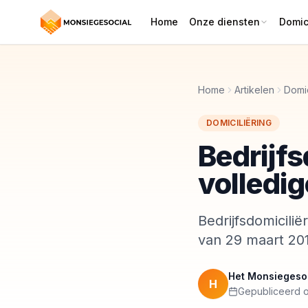
Home
Onze diensten
Domici
Home
Artikelen
Domic
DOMICILIËRING
Bedrijfs
volledig
Bedrijfsdomiciliër
van 29 maart 201
Het Monsiegeso
H
Gepubliceerd o