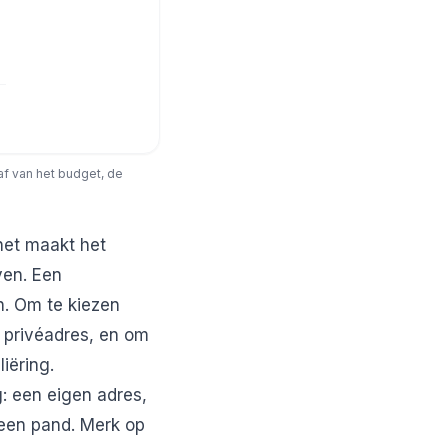
af van het budget, de
 het maakt het
ven. Een
n. Om te kiezen
f privéadres
, en om
liëring
.
: een eigen adres,
 een pand. Merk op