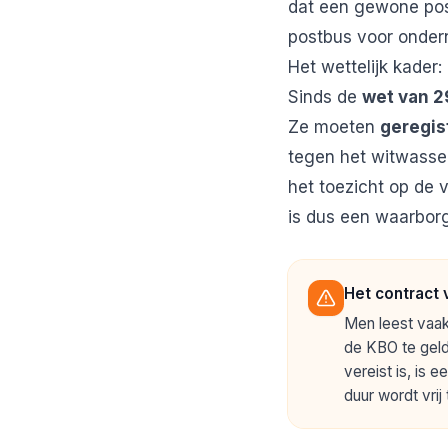
dat een gewone post
postbus voor onde
Het wettelijk kader
Sinds de
wet van 2
Ze moeten
geregis
tegen het witwassen
het toezicht op de 
is dus een waarborg
Het contract 
Men leest vaak
de KBO te geld
vereist is, is 
duur wordt vrij