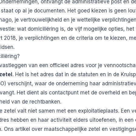
Ondernemingen, ontvangt de administratieve post en de
staat op al je documenten. Het goed kiezen is geen loute
imago, je vertrouwelijkheid en je wettelijke verplichtinge
estie: wat domiciliëring is, de vijf mogelijke opties, het
 2018, je verplichtingen en de criteria om te kiezen, m
idsen.
iliëring?
t vastleggen van een officieel adres voor je vennootscha
zetel
. Het is het adres dat in de statuten en in de Krui
) verschijnt, waar de onderneming haar administratieve
vangt. Het dient als contactpunt met de overheid en b
dheid van de rechtbanken.
 zetel valt niet samen met een exploitatieplaats. Een
dres hebben en haar activiteit elders uitoefenen, in een
. Ons artikel over
maatschappelijke zetel en vestiging