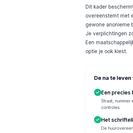
Dit kader bescherm
overeenstemt met ee
gewone anonieme b
Je verplichtingen z
Een maatschappelijk
optie je ook kiest.
De na te leven
Een precies 
Straat, nummer 
controles.
Het schriftel
De huurovereenk