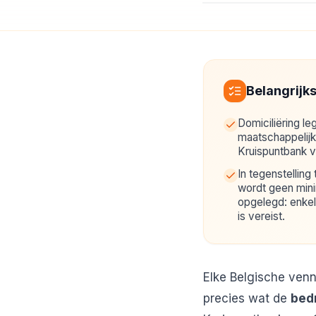
Belangrijk
Domiciliëring le
maatschappelijk
Kruispuntbank 
In tegenstelling
wordt geen min
opgelegd: enkel
is vereist.
Elke Belgische ven
precies wat de
bedr