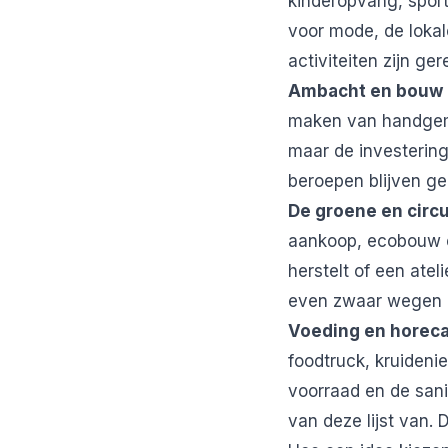
kinderopvang, sport
voor mode, de loka
activiteiten zijn g
Ambacht en bouw
maken van handgem
maar de investering
beroepen blijven g
De groene en circ
aankoop, ecobouw en
herstelt of een atel
even zwaar wegen a
Voeding en horec
foodtruck, kruidenie
voorraad en de sani
van deze lijst van. 