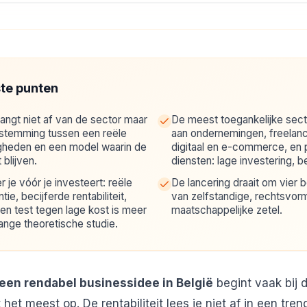
ste punten
 hangt niet af van de sector maar
De meest toegankelijke secto
stemming tussen een reële
aan ondernemingen, freelanc
igheden en een model waarin de
digitaal en e-commerce, en 
blijven.
diensten: lage investering, b
r je vóór je investeert: reële
De lancering draait om vier b
ie, becijferde rentabiliteit,
van zelfstandige, rechtsvorm
en test tegen lage kost is meer
maatschappelijke zetel.
ange theoretische studie.
een rendabel businessidee in België
begint vaak bij 
het meest op. De rentabiliteit lees je niet af in een tre