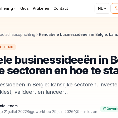
liëring
Gids
Artikelen
Contact
NL
ootschapsoprichting
CHTING
le businessideeën in B
e sectoren en hoe te st
ssideeën in België: kansrijke sectoren, investe
kiest, valideert en lanceert.
cial-team
Geveri
 21 juillet 2022
Bijgewerkt op 29 juin 2026
9 min lezen