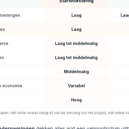
Startinvestering
rnemingen
Laag
Laa
ies
Laag
erce
Laag tot middelmatig
en
Laag tot middelmatig
Middelmatig
re economie
Variabel
Hoog
baken. Het reële niveau hangt af van de omvang van het project, niet enkel v
ondernemingen
dekken alles wat een vennootschap uitb