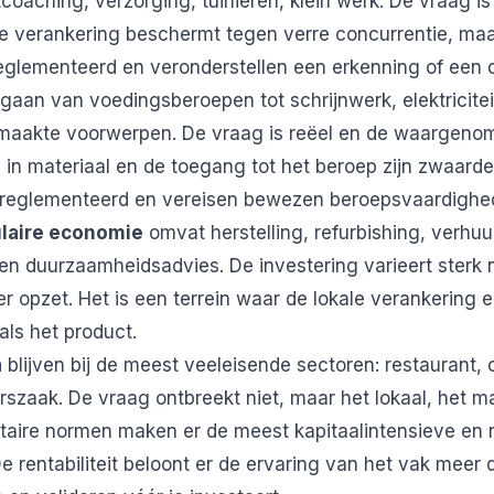
coaching, verzorging, tuinieren, klein werk. De vraag i
le verankering beschermt tegen verre concurrentie, m
ereglementeerd en veronderstellen een erkenning of een 
gaan van voedingsberoepen tot schrijnwerk, elektriciteit
aakte voorwerpen. De vraag is reëel en de waargeno
 in materiaal en de toegang tot het beroep zijn zwaarde
ereglementeerd en vereisen bewezen beroepsvaardighe
ulaire economie
omvat herstelling, refurbishing, verhuu
 duurzaamheidsadvies. De investering varieert sterk n
ier opzet. Het is een terrein waar de lokale verankering e
ls het product.
a
blijven bij de meest veeleisende sectoren: restaurant, c
rszaak. De vraag ontbreekt niet, maar het lokaal, het ma
taire normen maken er de meest kapitaalintensieve en 
De rentabiliteit beloont er de ervaring van het vak meer 