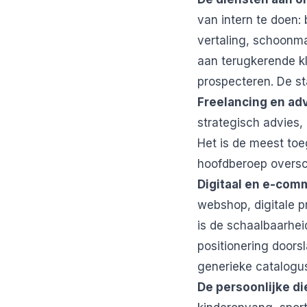
van intern te doen
vertaling, schoonma
aan terugkerende kl
prospecteren. De sta
Freelancing en ad
strategisch advies, 
Het is de meest toeg
hoofdberoep oversch
Digitaal en e-com
webshop, digitale p
is de schaalbaarhei
positionering door
generieke catalogu
De persoonlijke d