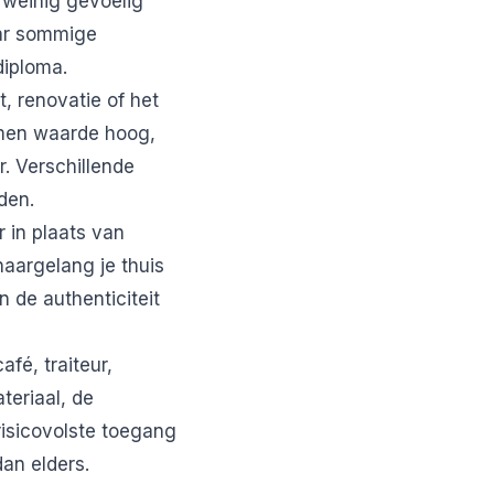
s weinig gevoelig
aar sommige
diploma.
, renovatie of het
men waarde hoog,
r. Verschillende
den.
r in plaats van
aargelang je thuis
n de authenticiteit
afé, traiteur,
teriaal, de
risicovolste toegang
dan elders.