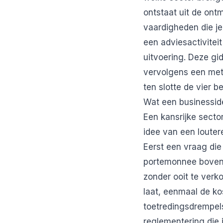
ontstaat uit de ont
vaardigheden die je
een adviesactivitei
uitvoering. Deze gid
vervolgens een meth
ten slotte de vier b
Wat een businessid
Een kansrijke secto
idee van een louter
Eerst een vraag die
portemonnee bovenha
zonder ooit te verk
laat, eenmaal de kos
toetredingsdrempels
reglementering die 