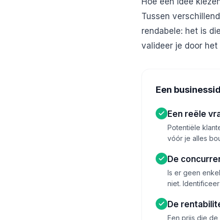
Hoe een idee kiezen
Tussen verschillend
rendabele: het is di
valideer je door het
Een businessid
Een reële vr
Potentiële klan
vóór je alles bo
De concurren
Is er geen enke
niet. Identifice
De rentabilit
Een prijs die de