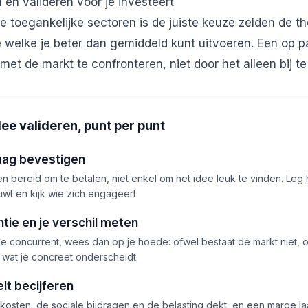
 en valideren vóór je investeert
e toegankelijke sectoren is de juiste keuze zelden de t
e welke je beter dan gemiddeld kunt uitvoeren. Een op pa
 met de markt te confronteren, niet door het alleen bij t
ee valideren, punt per punt
aag bevestigen
ten bereid om te betalen, niet enkel om het idee leuk te vinden. Le
uwt en kijk wie zich engageert.
tie en je verschil meten
le concurrent, wees dan op je hoede: ofwel bestaat de markt niet, o
er wat je concreet onderscheidt.
eit becijferen
 kosten, de sociale bijdragen en de belasting dekt, en een marge la