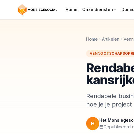
Home
Onze diensten
Domici
Home
Artikelen
Venn
VENNOOTSCHAPSOPRI
Rendabe
kansrijk
Rendabele busine
hoe je je project 
Het Monsiegeso
H
Gepubliceerd op