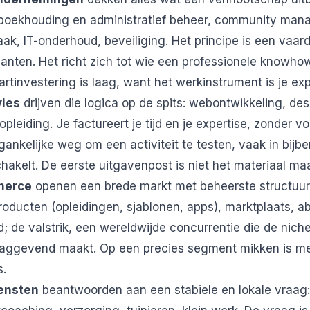
: boekhouding en administratief beheer, community man
ak, IT-onderhoud, beveiliging. Het principe is een vaar
anten. Het richt zich tot wie een professionele knowho
rtinvestering is laag, want het werkinstrument is je exp
vies
drijven die logica op de spits: webontwikkeling, des
opleiding. Je factureert je tijd en je expertise, zonder vo
ankelijke weg om een activiteit te testen, vaak in bijbe
akelt. De eerste uitgavenpost is niet het materiaal maa
merce
openen een brede markt met beheerste structuur
roducten (opleidingen, sjablonen, apps), marktplaats, 
d; de valstrik, een wereldwijde concurrentie die de nich
slaggevend maakt. Op een precies segment mikken is m
s.
iensten
beantwoorden aan een stabiele en lokale vraag: