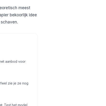
heoretisch meest
pier bekoorlijk idee
e schaven.
g het aanbod voor
fwel zie je ze nog
at. Test het model