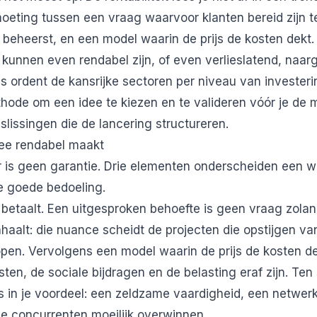
moeting tussen een vraag waarvoor klanten bereid zijn t
 beheerst, en een model waarin de prijs de kosten dekt
t kunnen even rendabel zijn, of even verlieslatend, naar
s ordent de kansrijke sectoren per niveau van investerin
ode om een idee te kiezen en te valideren vóór je de m
eslissingen die de lancering structureren.
ee rendabel maakt
r is geen garantie. Drie elementen onderscheiden een we
e goede bedoeling.
 betaalt. Een uitgesproken behoefte is geen vraag zola
alt: die nuance scheidt de projecten die opstijgen va
open. Vervolgens een model waarin de prijs de kosten 
ten, de sociale bijdragen en de belasting eraf zijn. Ten 
 in je voordeel: een zeldzame vaardigheid, een netwerk
je concurrenten moeilijk overwinnen.