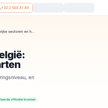
+32 2 503 41 49
Rendabele businessideeën in België: kansrijke sectoren en hoe te starten
elgië:
arten
ringsniveau, en
fieerde officiële bronnen