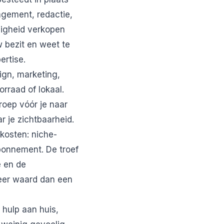
agement, redactie,
digheid verkopen
w bezit en weet te
ertise.
ign, marketing,
orraad of lokaal.
roep vóór je naar
r je zichtbaarheid.
kosten: niche-
abonnement. De troef
e en de
eer waard dan een
 hulp aan huis,