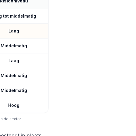
Risiconiveau
g tot middelmatig
Laag
Middelmatig
Laag
Middelmatig
Middelmatig
Hoog
an de sector.
esteedt in plaats