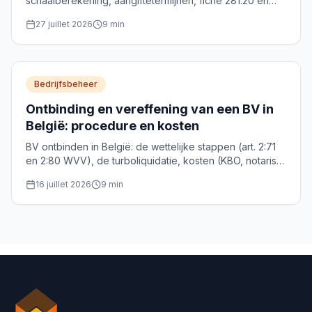
schaalberekening, aangiftetermijnen, fiche 281.20 en
optimalisatie van de bezoldiging. Complete gids 2026.
27 juillet 2026
9
min
Bedrijfsbeheer
Ontbinding en vereffening van een BV in
België: procedure en kosten
BV ontbinden in België: de wettelijke stappen (art. 2:71
en 2:80 WVV), de turboliquidatie, kosten (KBO, notaris)
en de roerende voorheffing van 30% op het
16 juillet 2026
9
min
vereffeningsbonus.