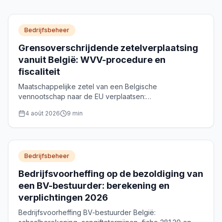
Bedrijfsbeheer
Grensoverschrijdende zetelverplaatsing
vanuit België: WVV-procedure en
fiscaliteit
Maatschappelijke zetel van een Belgische
vennootschap naar de EU verplaatsen:
grensoverschrijdende omzetting (WVV art. 14:15-14:30),
4 août 2026
9
min
termijnen, exit tax en rol van de notaris.
Bedrijfsbeheer
Bedrijfsvoorheffing op de bezoldiging van
een BV-bestuurder: berekening en
verplichtingen 2026
Bedrijfsvoorheffing BV-bestuurder België: