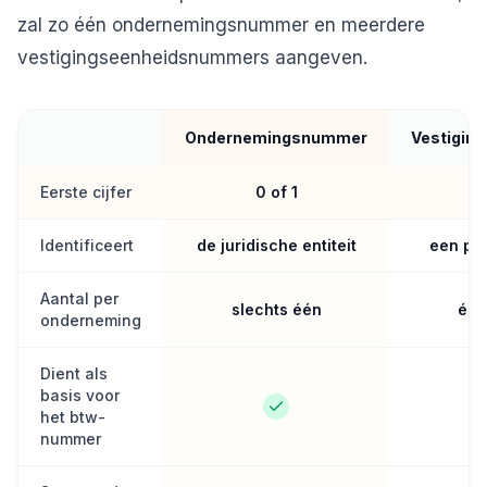
zal zo één ondernemingsnummer en meerdere
vestigingseenheidsnummers aangeven.
Ondernemingsnummer
Vestigin
Eerste cijfer
0 of 1
Identificeert
de juridische entiteit
een pla
Aantal per
slechts één
één
onderneming
Dient als
basis voor
het btw-
nummer