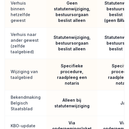
Verhuis
Geen
Statutenwijz
binnen
statutenwijziging,
bestuurso
hetzelfde
bestuursorgaan
beslist al
gewest
beslist alleen
(geen BAV v
Verhuis naar
Statutenwijziging,
Statutenwijz
ander gewest
bestuursorgaan
bestuurso
(zelfde
beslist alleen
beslist al
taalgebied)
Specifieke
Specifi
Wijziging van
procedure,
procedu
taalgebied
raadpleeg een
raadpleeg
notaris
notari
Bekendmaking
Alleen bij
Belgisch
Ja
statutenwijziging
Staatsblad
Via
Via
KBO-update
ondernemingsloket
onderneming