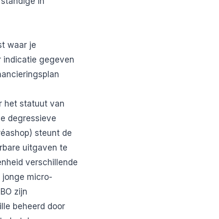
fstandige in
st waar je
 indicatie gegeven
inancieringsplan
 het statuut van
de degressieve
réashop) steunt de
rbare uitgaven te
nheid verschillende
r jonge micro-
BO zijn
ille beheerd door