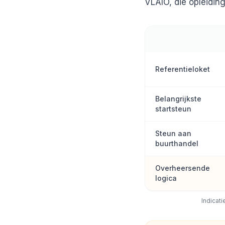
VLAIO, die opleiding
Referentieloket
Belangrijkste
startsteun
Steun aan
buurthandel
Overheersende
logica
Indicat