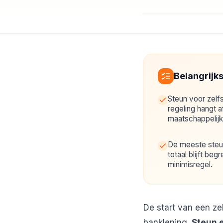
Belangrijk
Steun voor zelfs
regeling hangt 
maatschappelijk
De meeste steun
totaal blijft be
minimisregel.
De start van een zel
banklening.
Steun e