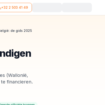
+32 2 503 41 49
België: de gids 2025
andigen
es (Wallonië,
te financieren.
fieerde officiële bronnen