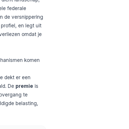
ele federale
an de versnippering
rofiel, en legt uit
verliezen omdat je
mechanismen komen
e dekt er een
ald. De
premie
is
 overgang te
ldigde belasting,