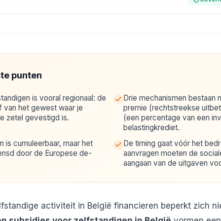
ste punten
tandigen is vooral regionaal: de
Drie mechanismen bestaan na
af van het gewest waar je
premie (rechtstreekse uitbet
e zetel gevestigd is.
(een percentage van een inv
belastingkrediet.
 is cumuleerbaar, maar het
De timing gaat vóór het bed
grensd door de Europese de-
aanvragen moeten de sociale 
aangaan van de uitgaven vo
fstandige activiteit in België financieren beperkt zich ni
n subsidies voor zelfstandigen in België
vormen een 