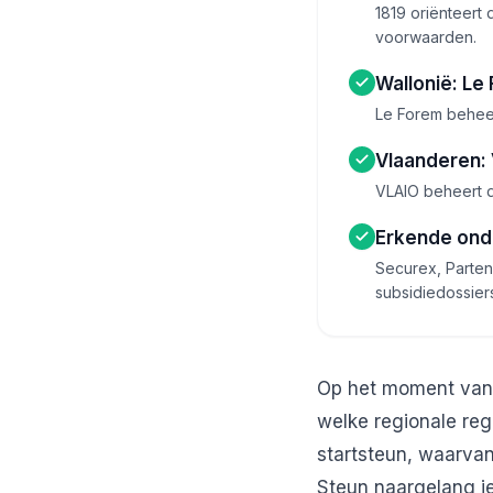
1819 oriënteert
voorwaarden.
Wallonië: Le
Le Forem beheer
Vlaanderen: 
VLAIO beheert d
Erkende ond
Securex, Parten
subsidiedossier
Op het moment van 
welke regionale rege
startsteun, waarvan
Steun naargelang je