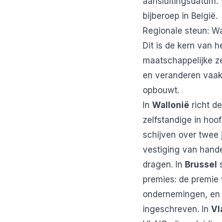
aansluitingsdatum. 
bijberoep in België
.
Regionale steun: Wa
Dit is de kern van 
maatschappelijke z
en veranderen vaak:
opbouwt.
In
Wallonië
richt d
zelfstandige in hoo
schijven over twee 
vestiging van hande
dragen. In
Brussel
s
premies: de premie 
ondernemingen, en d
ingeschreven. In
Vl