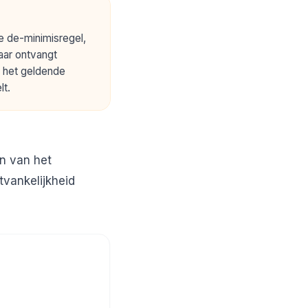
 de-minimisregel,
aar ontvangt
r het geldende
lt.
en van het
tvankelijkheid