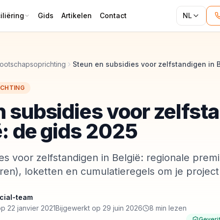
liëring
Gids
Artikelen
Contact
NL
ootschapsoprichting
Steun en subsidies voor zelfstandigen in 
CHTING
n subsidies voor zelfst
ë: de gids 2025
es voor zelfstandigen in België: regionale premi
ren), loketten en cumulatieregels om je project 
cial-team
p 22 janvier 2021
Bijgewerkt op 29 juin 2026
8 min lezen
Geveri