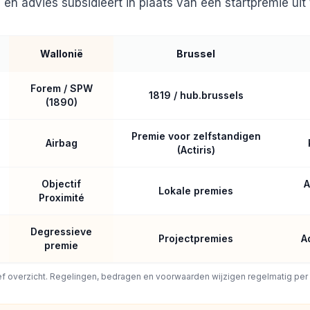
 en advies subsidieert in plaats van een startpremie uit 
Wallonië
Brussel
Forem / SPW
1819 / hub.brussels
(1890)
Premie voor zelfstandigen
Airbag
(Actiris)
Objectif
A
Lokale premies
Proximité
Degressieve
Projectpremies
A
premie
ief overzicht. Regelingen, bedragen en voorwaarden wijzigen regelmatig per