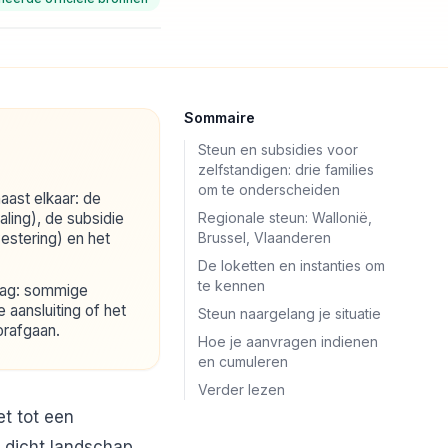
Sommaire
Steun en subsidies voor
zelfstandigen: drie families
om te onderscheiden
ast elkaar: de
aling), de subsidie
Regionale steun: Wallonië,
estering) en het
Brussel, Vlaanderen
De loketten en instanties om
te kennen
rag: sommige
aansluiting of het
Steun naargelang je situatie
orafgaan.
Hoe je aanvragen indienen
en cumuleren
Verder lezen
et tot een
dicht landschap,