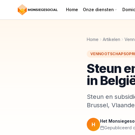
Home
Onze diensten
Domici
Home
Artikelen
Venn
VENNOOTSCHAPSOPRI
Steun e
in Belgi
Steun en subsidi
Brussel, Vlaande
Het Monsiegeso
H
Gepubliceerd o