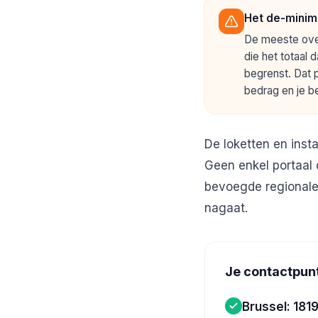
Het de-minim
De meeste ove
die het totaal
begrenst. Dat 
bedrag en je be
De loketten en inst
Geen enkel portaal d
bevoegde regionale l
nagaat.
Je contactpun
Brussel: 181