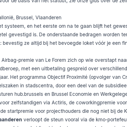
Voor de basis van het statuut, zie onze gids over de
zel
llonië, Brussel, Vlaanderen
het systeem, en het eerste om na te gaan blijft het gewe
etel gevestigd is. De onderstaande bedragen worden ter
 bevestig ze altijd bij het bevoegde loket vóór je een f
e Airbag-premie van Le Forem zich op wie overstapt naar
fdberoep, met een uitbetaling gespreid over verschillen
jaar. Het programma Objectif Proximité (opvolger van C
lszaken in stadscentra, door een deel van de subsidiee
turen hub.brussels en Brussel Economie en Werkgelege
voor zelfstandigen via Actiris, de coworkingpremie voo
e startpremie voor projecthouders die nog niet bij de K
aanderen
verloopt de steun vooral via de kmo-portefeu