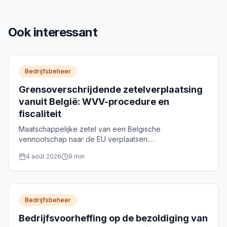
Ook interessant
Bedrijfsbeheer
Grensoverschrijdende zetelverplaatsing
vanuit België: WVV-procedure en
fiscaliteit
Maatschappelijke zetel van een Belgische
vennootschap naar de EU verplaatsen:
grensoverschrijdende omzetting (WVV art. 14:15-14:30),
4 août 2026
9
min
termijnen, exit tax en rol van de notaris.
Bedrijfsbeheer
Bedrijfsvoorheffing op de bezoldiging van