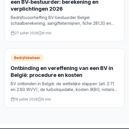
een BV-bestuurder: berekening en
verplichtingen 2026
Bedrijfsvoorheffing BV-bestuurder België:
schaalberekening, aangiftetermijnen, fiche 281.20 en
optimalisatie van de bezoldiging. Complete gids 2026.
27 juillet 2026
9
min
Bedrijfsbeheer
Ontbinding en vereffening van een BV in
België: procedure en kosten
BV ontbinden in België: de wettelijke stappen (art. 2:71
en 2:80 WVV), de turboliquidatie, kosten (KBO, notaris)
en de roerende voorheffing van 30% op het
16 juillet 2026
9
min
vereffeningsbonus.