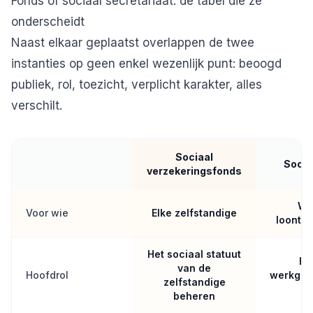
Fonds of sociaal secretariaat: de tabel die ze
onderscheidt
Naast elkaar geplaatst overlappen de twee
instanties op geen enkel wezenlijk punt: beoogd
publiek, rol, toezicht, verplicht karakter, alles
verschilt.
Sociaal
Socia
verzekeringsfonds
We
Voor wie
Elke zelfstandige
loontr
Het sociaal statuut
He
van de
Hoofdrol
werkgev
zelfstandige
beheren