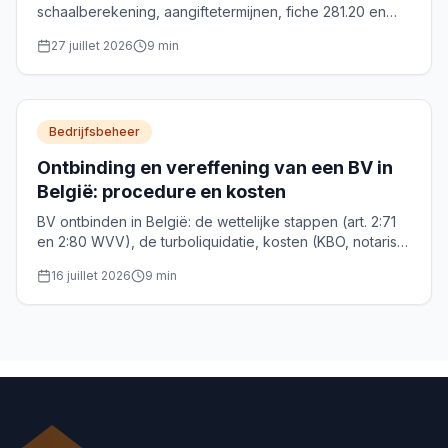
schaalberekening, aangiftetermijnen, fiche 281.20 en
optimalisatie van de bezoldiging. Complete gids 2026.
27 juillet 2026
9
min
Bedrijfsbeheer
Ontbinding en vereffening van een BV in
België: procedure en kosten
BV ontbinden in België: de wettelijke stappen (art. 2:71
en 2:80 WVV), de turboliquidatie, kosten (KBO, notaris)
en de roerende voorheffing van 30% op het
16 juillet 2026
9
min
vereffeningsbonus.