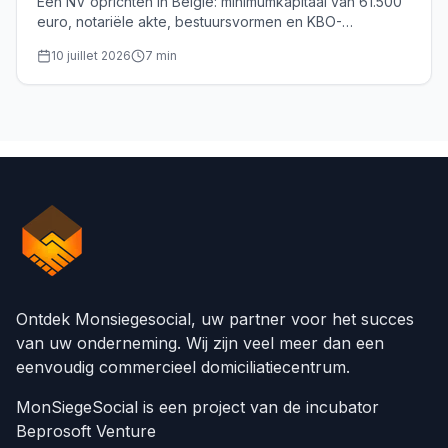
Een NV oprichten in België: minimumkapitaal van 61.500
euro, notariële akte, bestuursvormen en KBO-
inschrijving. De volledige gids voor oprichters.
10 juillet 2026
7
min
Ontdek Monsiegesocial, uw partner voor het succes
van uw onderneming. Wij zijn veel meer dan een
eenvoudig commercieel domiciliatiecentrum.
MonSiegeSocial is een project van de incubator
Beprosoft Venture