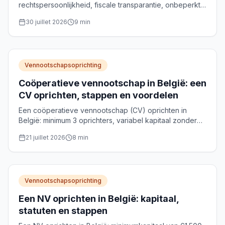
rechtspersoonlijkheid, fiscale transparantie, onbeperkte
aansprakelijkheid en gebruiksscenario's voor
30 juillet 2026
9
min
vermogensbeheer.
Vennootschapsoprichting
Coöperatieve vennootschap in België: een
CV oprichten, stappen en voordelen
Een coöperatieve vennootschap (CV) oprichten in
België: minimum 3 oprichters, variabel kapitaal zonder
wettelijk minimum, notariële akte en optionele NRC-
21 juillet 2026
8
min
erkenning. Praktische gids.
Vennootschapsoprichting
Een NV oprichten in België: kapitaal,
statuten en stappen