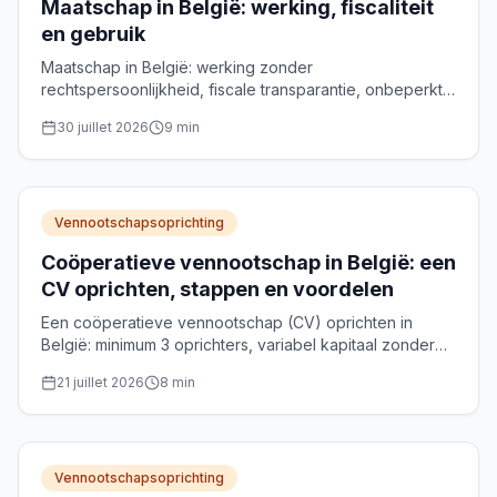
Maatschap in België: werking, fiscaliteit
en gebruik
Maatschap in België: werking zonder
rechtspersoonlijkheid, fiscale transparantie, onbeperkte
aansprakelijkheid en gebruiksscenario's voor
30 juillet 2026
9
min
vermogensbeheer.
Vennootschapsoprichting
Coöperatieve vennootschap in België: een
CV oprichten, stappen en voordelen
Een coöperatieve vennootschap (CV) oprichten in
België: minimum 3 oprichters, variabel kapitaal zonder
wettelijk minimum, notariële akte en optionele NRC-
21 juillet 2026
8
min
erkenning. Praktische gids.
Vennootschapsoprichting