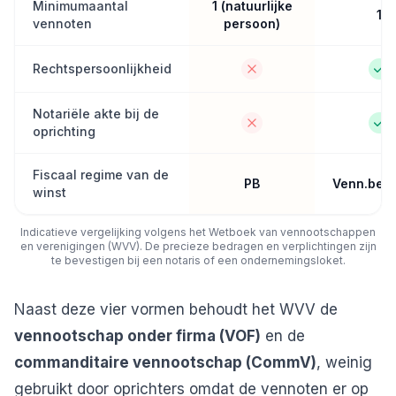
Minimumaantal
1 (natuurlijke
1
vennoten
persoon)
Rechtspersoonlijkheid
Notariële akte bij de
oprichting
Fiscaal regime van de
PB
Venn.bela
winst
Indicatieve vergelijking volgens het Wetboek van vennootschappen
en verenigingen (WVV). De precieze bedragen en verplichtingen zijn
te bevestigen bij een notaris of een ondernemingsloket.
Naast deze vier vormen behoudt het WVV de
vennootschap onder firma (VOF)
en de
commanditaire vennootschap (CommV)
, weinig
gebruikt door oprichters omdat de vennoten er op