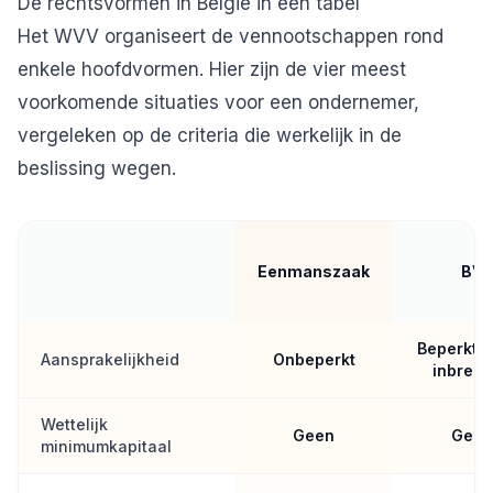
De rechtsvormen in België in één tabel
Het WVV organiseert de vennootschappen rond
enkele hoofdvormen. Hier zijn de vier meest
voorkomende situaties voor een ondernemer,
vergeleken op de criteria die werkelijk in de
beslissing wegen.
Eenmanszaak
BV
Beperkt t
Aansprakelijkheid
Onbeperkt
inbren
Wettelijk
Geen
Geen
minimumkapitaal