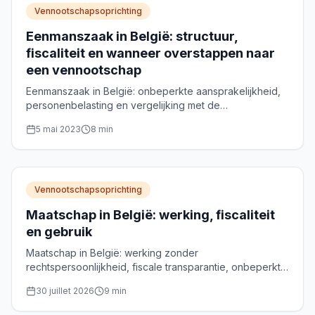
Vennootschapsoprichting
Eenmanszaak in België: structuur,
fiscaliteit en wanneer overstappen naar
een vennootschap
Eenmanszaak in België: onbeperkte aansprakelijkheid,
personenbelasting en vergelijking met de
vennootschap (BV) om te weten wanneer over te
5 mai 2023
8
min
stappen.
Vennootschapsoprichting
Maatschap in België: werking, fiscaliteit
en gebruik
Maatschap in België: werking zonder
rechtspersoonlijkheid, fiscale transparantie, onbeperkte
aansprakelijkheid en gebruiksscenario's voor
30 juillet 2026
9
min
vermogensbeheer.