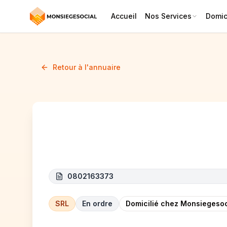
Accueil
Nos Services
Domici
Retour à l'annuaire
2 BRO
0802163373
SRL
En ordre
Domicilié chez Monsiegesoc