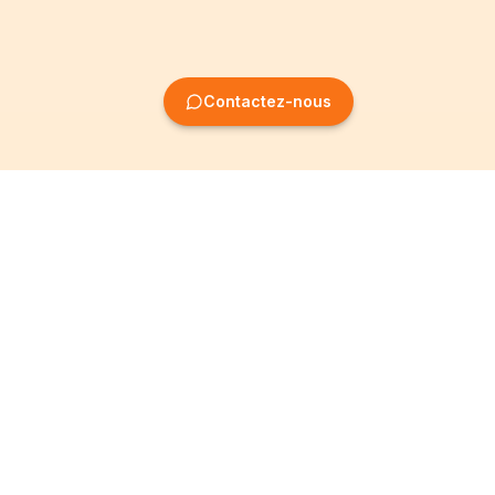
Contactez-nous
Création
Informations
d'entreprise
Mentions légales
Création SRL
Conditions Générales
Création SA
Politique de
confidentialité
Création ASBL