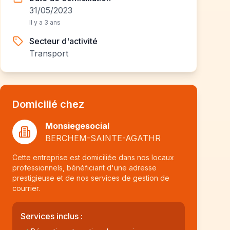
31/05/2023
Il y a 3 ans
Secteur d'activité
Transport
Domicilié chez
Monsiegesocial
BERCHEM-SAINTE-AGATHR
Cette entreprise est domiciliée dans nos locaux
professionnels, bénéficiant d'une adresse
prestigieuse et de nos services de gestion de
courrier.
Services inclus :