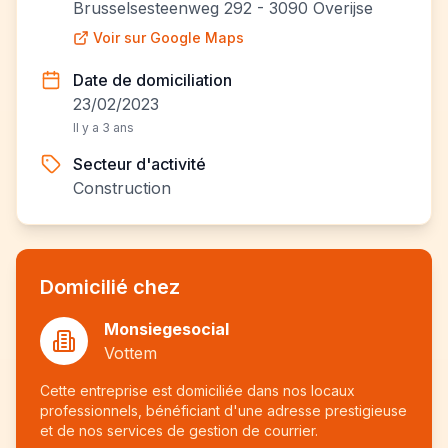
Brusselsesteenweg 292 - 3090 Overijse
Voir sur Google Maps
Date de domiciliation
23/02/2023
Il y a 3 ans
Secteur d'activité
Construction
Domicilié chez
Monsiegesocial
Vottem
Cette entreprise est domiciliée dans nos locaux
professionnels, bénéficiant d'une adresse prestigieuse
et de nos services de gestion de courrier.