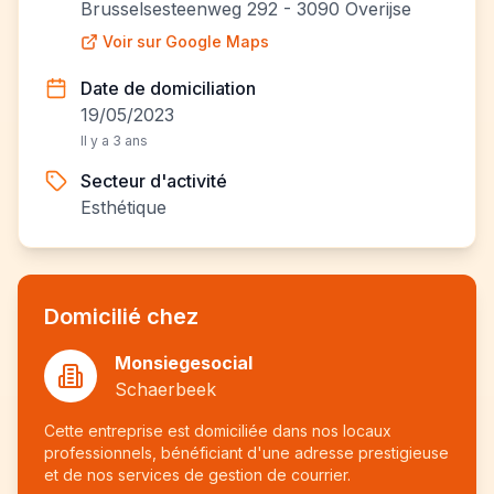
Brusselsesteenweg 292 - 3090 Overijse
Voir sur Google Maps
Date de domiciliation
19/05/2023
Il y a 3 ans
Secteur d'activité
Esthétique
Domicilié chez
Monsiegesocial
Schaerbeek
Cette entreprise est domiciliée dans nos locaux
professionnels, bénéficiant d'une adresse prestigieuse
et de nos services de gestion de courrier.