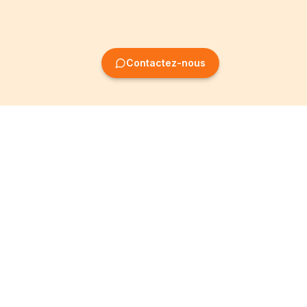
Contactez-nous
Création
Informations
d'entreprise
Mentions légales
Création SRL
Conditions Générales
Création SA
Politique de
confidentialité
Création ASBL