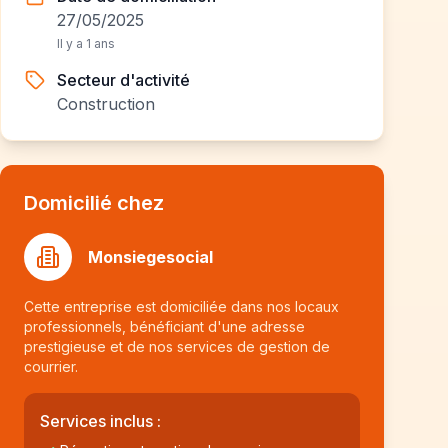
27/05/2025
Il y a 1 ans
Secteur d'activité
Construction
Domicilié chez
Monsiegesocial
Cette entreprise est domiciliée dans nos locaux
professionnels, bénéficiant d'une adresse
prestigieuse et de nos services de gestion de
courrier.
Services inclus :