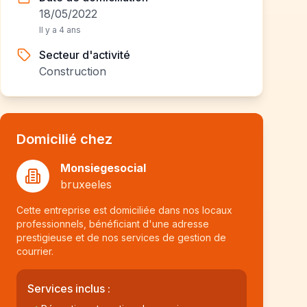
18/05/2022
Il y a 4 ans
Secteur d'activité
Construction
Domicilié chez
Monsiegesocial
bruxeeles
Cette entreprise est domiciliée dans nos locaux
professionnels, bénéficiant d'une adresse
prestigieuse et de nos services de gestion de
courrier.
Services inclus :