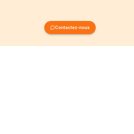
Contactez-nous
Création
Informations
d'entreprise
Mentions légales
Création SRL
Conditions Générales
Création SA
Politique de
confidentialité
Création ASBL