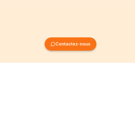
Contactez-nous
Création
Informations
d'entreprise
Mentions légales
Création SRL
Conditions Générales
Création SA