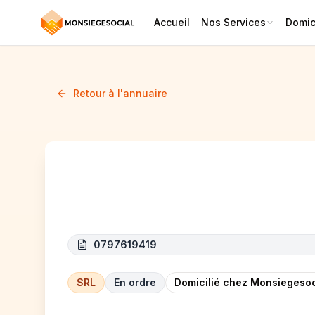
Accueil
Nos Services
Domici
Retour à l'annuaire
Ayaz Auto
0797619419
SRL
En ordre
Domicilié chez Monsiegesoc