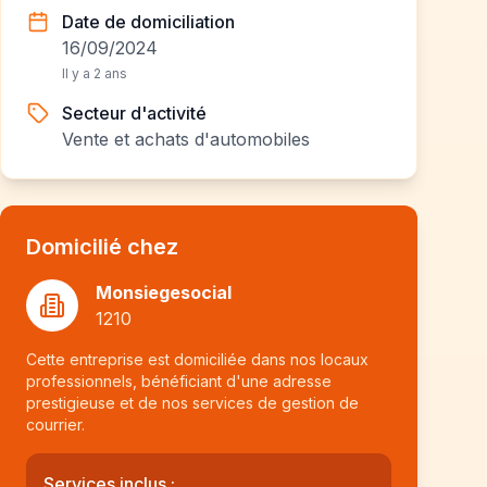
Date de domiciliation
16/09/2024
Il y a 2 ans
Secteur d'activité
Vente et achats d'automobiles
Domicilié chez
Monsiegesocial
1210
Cette entreprise est domiciliée dans nos locaux
professionnels, bénéficiant d'une adresse
prestigieuse et de nos services de gestion de
courrier.
Services inclus :