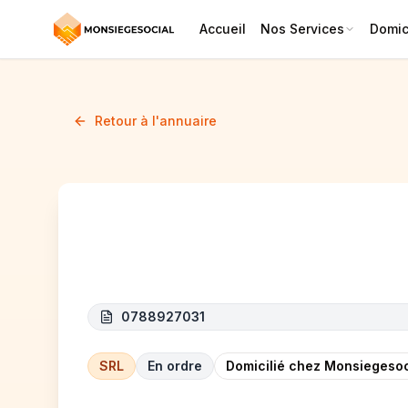
Accueil
Nos Services
Domici
Retour à l'annuaire
BATI-LO
0788927031
SRL
En ordre
Domicilié chez Monsiegesoc