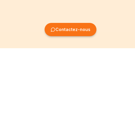
Contactez-nous
Création
Informations
d'entreprise
Mentions légales
Création SRL
Conditions Générales
Création SA
Politique de
confidentialité
Création ASBL