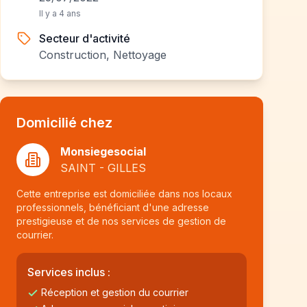
Il y a 4 ans
Secteur d'activité
Construction, Nettoyage
Domicilié chez
Monsiegesocial
SAINT - GILLES
Cette entreprise est domiciliée dans nos locaux
professionnels, bénéficiant d'une adresse
prestigieuse et de nos services de gestion de
courrier.
Services inclus :
Réception et gestion du courrier