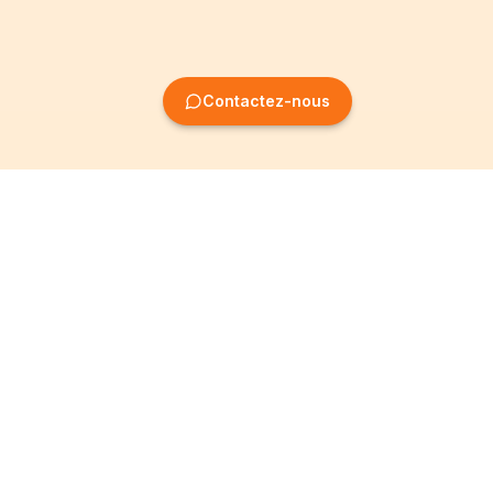
Contactez-nous
Création
Informations
d'entreprise
Mentions légales
Création SRL
Conditions Générales
Création SA
Politique de
confidentialité
Création ASBL