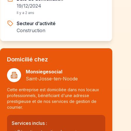
19/12/2024
Il y a 2 ans
Secteur d'activité
Construction
Domicilié chez
Monsiegesocial
Saint-Josse-ten-Noode
Cette entreprise est domiciliée dans nos locaux
professionnels, bénéficiant d'une adresse
prestigieuse et de nos services de gestion de
courrier.
Services inclus :