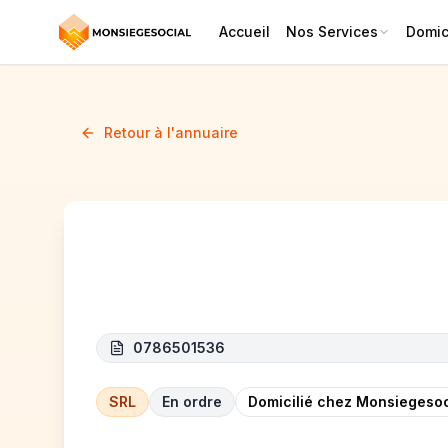
Accueil
Nos Services
Domici
Retour à l'annuaire
C&C
0786501536
SRL
En ordre
Domicilié chez Monsiegesoc