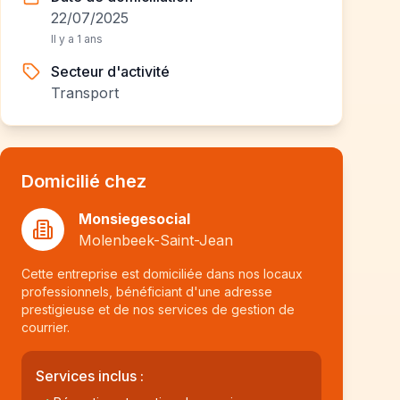
22/07/2025
Il y a 1 ans
Secteur d'activité
Transport
Domicilié chez
Monsiegesocial
Molenbeek-Saint-Jean
Cette entreprise est domiciliée dans nos locaux
professionnels, bénéficiant d'une adresse
prestigieuse et de nos services de gestion de
courrier.
Services inclus :