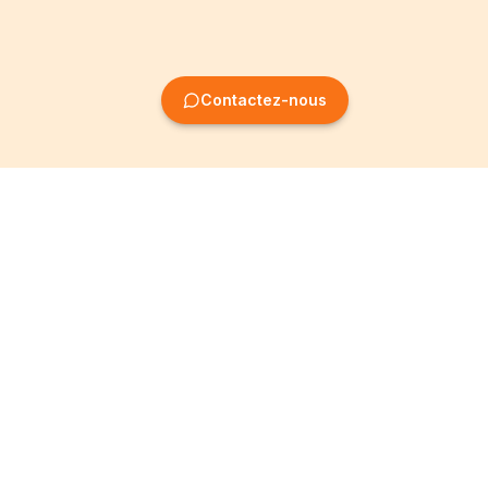
Contactez-nous
Création
Informations
d'entreprise
Mentions légales
Création SRL
Conditions Générales
Création SA
Politique de
confidentialité
Création ASBL