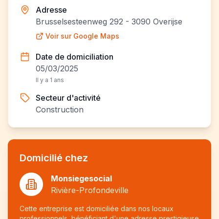
Adresse
Brusselsesteenweg 292 - 3090 Overijse
Voir sur Google Maps
Date de domiciliation
05/03/2025
Il y a 1 ans
Secteur d'activité
Construction
Domicilié chez
Monsiegesocial
Rivière-Profondeville
Cette entreprise est domiciliée dans nos locaux
professionnels, bénéficiant d'une adresse prestigieuse