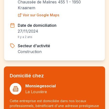
Chaussée de Malines 455 1 - 1950
Kraainem
Voir sur Google Maps
Date de domiciliation
27/11/2024
Il y a 2 ans
Secteur d'activité
Construction
Domicilié chez
Monsiegesocial
La Louvière
Cette entreprise est domiciliée dans nos locaux
professionnels, bénéficiant d'une adresse prestigieuse