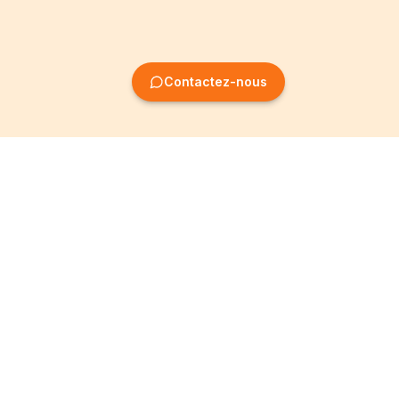
Contactez-nous
Création
Informations
d'entreprise
Mentions légales
Création SRL
Conditions Générales
Création SA
Politique de
confidentialité
Création ASBL