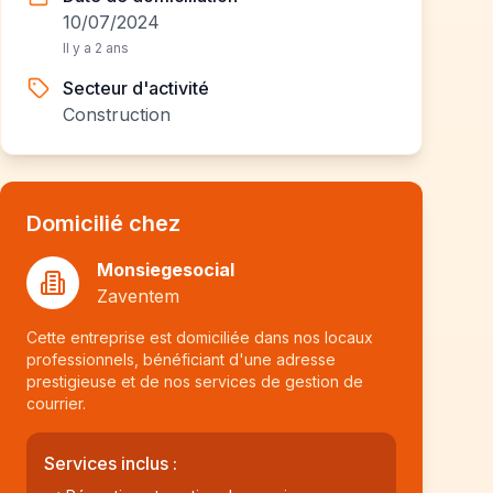
10/07/2024
Il y a 2 ans
Secteur d'activité
Construction
Domicilié chez
Monsiegesocial
Zaventem
Cette entreprise est domiciliée dans nos locaux
professionnels, bénéficiant d'une adresse
prestigieuse et de nos services de gestion de
courrier.
Services inclus :