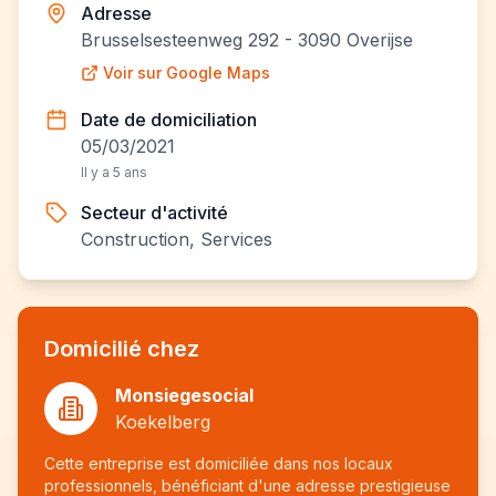
Adresse
Brusselsesteenweg 292 - 3090 Overijse
Voir sur Google Maps
Date de domiciliation
05/03/2021
Il y a 5 ans
Secteur d'activité
Construction, Services
Domicilié chez
Monsiegesocial
Koekelberg
Cette entreprise est domiciliée dans nos locaux
professionnels, bénéficiant d'une adresse prestigieuse