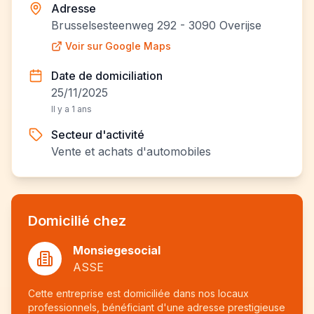
Adresse
Brusselsesteenweg 292 - 3090 Overijse
Voir sur Google Maps
Date de domiciliation
25/11/2025
Il y a 1 ans
Secteur d'activité
Vente et achats d'automobiles
Domicilié chez
Monsiegesocial
ASSE
Cette entreprise est domiciliée dans nos locaux
professionnels, bénéficiant d'une adresse prestigieuse