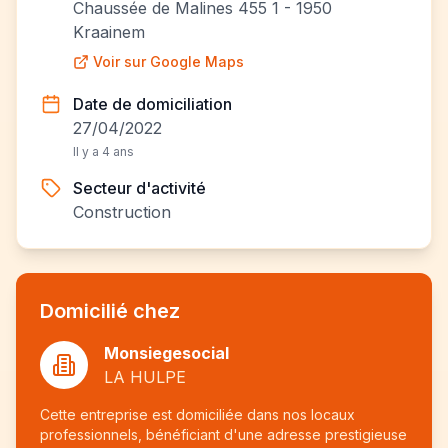
Chaussée de Malines 455 1 - 1950
Kraainem
Voir sur Google Maps
Date de domiciliation
27/04/2022
Il y a 4 ans
Secteur d'activité
Construction
Domicilié chez
Monsiegesocial
LA HULPE
Cette entreprise est domiciliée dans nos locaux
professionnels, bénéficiant d'une adresse prestigieuse