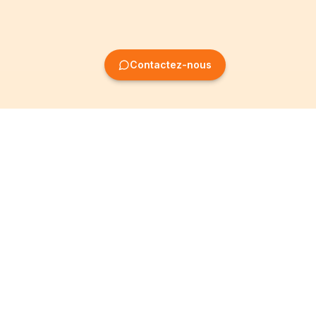
Contactez-nous
Création
Informations
d'entreprise
Mentions légales
Création SRL
Conditions Générales
Création SA
Politique de
confidentialité
Création ASBL