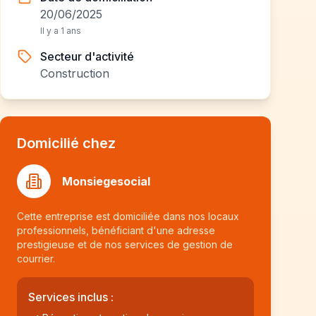
20/06/2025
Il y a 1 ans
Secteur d'activité
Construction
Domicilié chez
Monsiegesocial
Cette entreprise est domiciliée dans nos locaux
professionnels, bénéficiant d'une adresse
prestigieuse et de nos services de gestion de
courrier.
Services inclus :