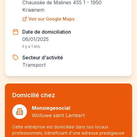
Chaussée de Malines 455 1 - 1950
Kraainem
Voir sur Google Maps
Date de domiciliation
06/01/2025
Il y a 1 ans
Secteur d'activité
Transport
Domicilié chez
Monsiegesocial
Wolluwe saint Lambert
Cette entreprise est domiciliée dans nos locaux
professionnels, bénéficiant d'une adresse prestigieuse