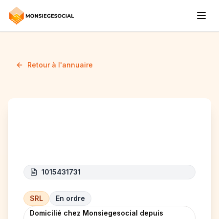
Retour à l'annuaire
K&R-line
1015431731
SRL
En ordre
Domicilié chez Monsiegesocial depuis