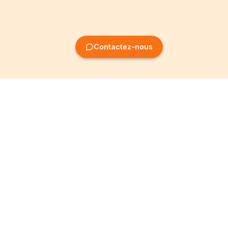
Contactez-nous
Création
Informations
d'entreprise
Mentions légales
Création SRL
Conditions Générales
Création SA
Politique de
confidentialité
Création ASBL