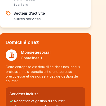
Il y a 4 ans
Secteur d'activité
autres services
Domicilié chez
Monsiegesocial
Chatelineau
Cette entreprise est domiciliée dans nos locaux
professionnels, bénéficiant d'une adresse
prestigieuse et de nos services de gestion de
courrier.
Services inclus :
Réception et gestion du courrier