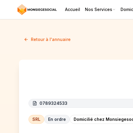
Accueil
Nos Services
Domici
Retour à l'annuaire
KS TECH
0789324533
SRL
En ordre
Domicilié chez Monsiegesoc