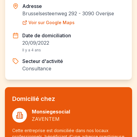
Adresse
Brusselsesteenweg 292 - 3090 Overijse
Voir sur Google Maps
Date de domiciliation
20/09/2022
Il y a 4 ans
Secteur d'activité
Consultance
Domicilié chez
Monsiegesocial
ZAVENTEM
Cette entreprise est domiciliée dans nos locaux
professionnels, bénéficiant d'une adresse prestigieuse