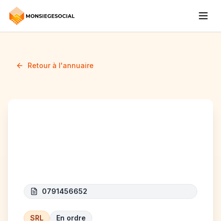
Retour à l'annuaire
K.SKILLS &
CONSULTING
0791456652
SRL
En ordre