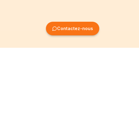
Contactez-nous
Création
Informations
d'entreprise
Mentions légales
Création SRL
Conditions Générales
Création SA
Politique de
confidentialité
Création ASBL