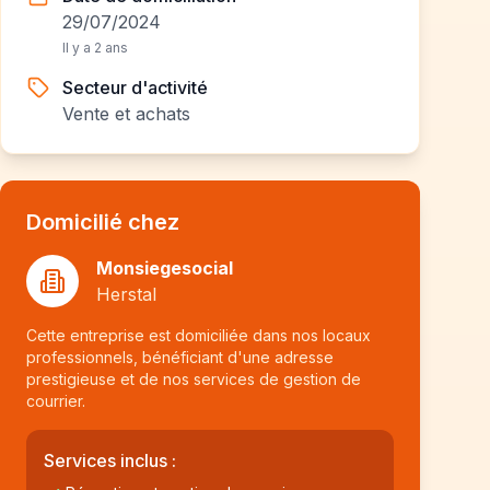
29/07/2024
Il y a 2 ans
Secteur d'activité
Vente et achats
Domicilié chez
Monsiegesocial
Herstal
Cette entreprise est domiciliée dans nos locaux
professionnels, bénéficiant d'une adresse
prestigieuse et de nos services de gestion de
courrier.
Services inclus :