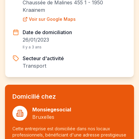
Chaussée de Malines 455 1 - 1950
Kraainem
Voir sur Google Maps
Date de domiciliation
26/01/2023
Il y a 3 ans
Secteur d'activité
Transport
Domicilié chez
Monsiegesocial
Bruxelles
Cette entreprise est domiciliée dans nos locaux
professionnels, bénéficiant d'une adresse prestigieuse