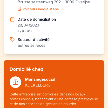
Brusselsesteenweg 292 - 3090 Overijse
Voir sur Google Maps
Date de domiciliation
28/04/2023
Il y a 3 ans
Secteur d'activité
autres services
Domicilié chez
Monsiegesocial
KOEKELBERG
Cette entreprise est domiciliée dans nos locaux
professionnels, bénéficiant d'une adresse prestigieuse
et de nos services de gestion de courrier.