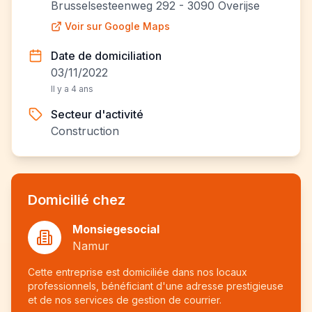
Brusselsesteenweg 292 - 3090 Overijse
Voir sur Google Maps
Date de domiciliation
03/11/2022
Il y a 4 ans
Secteur d'activité
Construction
Domicilié chez
Monsiegesocial
Namur
Cette entreprise est domiciliée dans nos locaux
professionnels, bénéficiant d'une adresse prestigieuse
et de nos services de gestion de courrier.