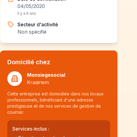
04/05/2020
Il y a 6 ans
Secteur d'activité
Non spécifié
Domicilié chez
Monsiegesocial
Kraainem
Cette entreprise est domiciliée dans nos locaux
professionnels, bénéficiant d'une adresse
prestigieuse et de nos services de gestion de
courrier.
Services inclus :