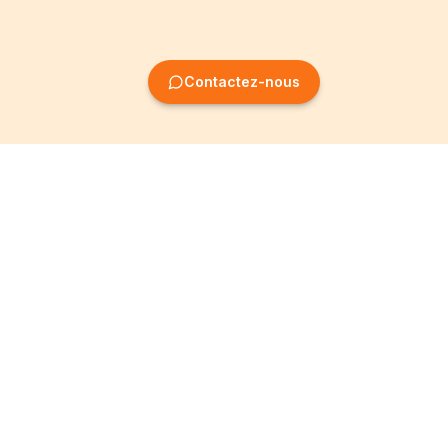
Contactez-nous
Création
Informations
d'entreprise
Mentions légales
Création SRL
Conditions Générales
Création SA
Politique de
confidentialité
Création ASBL
Devenir Partenaire