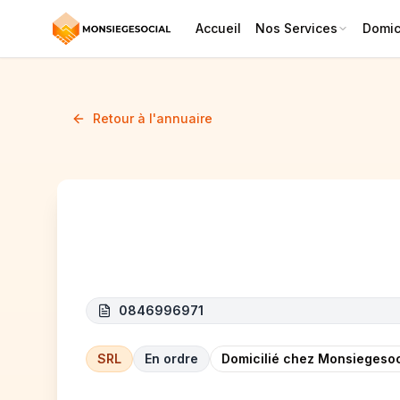
Accueil
Nos Services
Domici
Retour à l'annuaire
RDT INVESTMENT
0846996971
SRL
En ordre
Domicilié chez Monsiegesoc