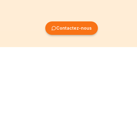
Contactez-nous
Création
Informations
d'entreprise
Mentions légales
Création SRL
Conditions Générales
Création SA
Politique de
confidentialité
Création ASBL