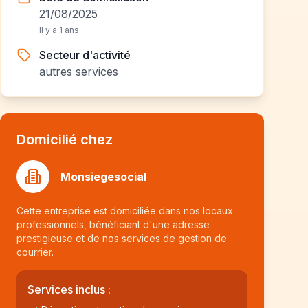
21/08/2025
Il y a 1 ans
Secteur d'activité
autres services
Domicilié chez
Monsiegesocial
Cette entreprise est domiciliée dans nos locaux
professionnels, bénéficiant d'une adresse
prestigieuse et de nos services de gestion de
courrier.
Services inclus :