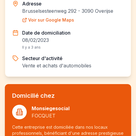
Adresse
Brusselsesteenweg 292 - 3090 Overijse
Voir sur Google Maps
Date de domiciliation
08/02/2023
Il y a 3 ans
Secteur d'activité
Vente et achats d'automobiles
Domicilié chez
Monsiegesocial
FOCQUET
Cette entreprise est domiciliée dans nos locaux
professionnels, bénéficiant d'une adresse prestigieuse