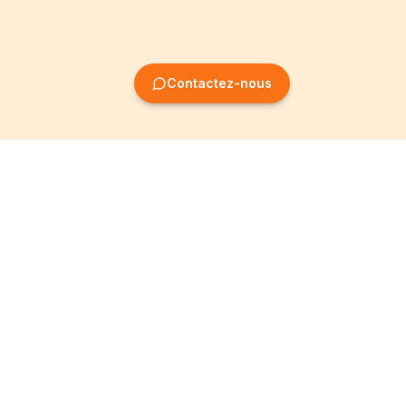
Contactez-nous
Création
Informations
d'entreprise
Mentions légales
Création SRL
Conditions Générales
Création SA
Politique de
confidentialité
Création ASBL