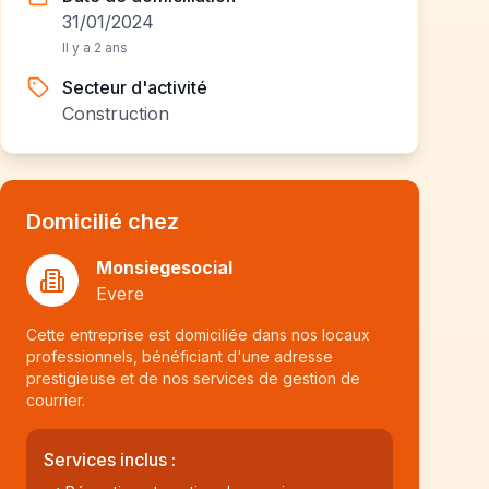
31/01/2024
Il y a 2 ans
Secteur d'activité
Construction
Domicilié chez
Monsiegesocial
Evere
Cette entreprise est domiciliée dans nos locaux
professionnels, bénéficiant d'une adresse
prestigieuse et de nos services de gestion de
courrier.
Services inclus :