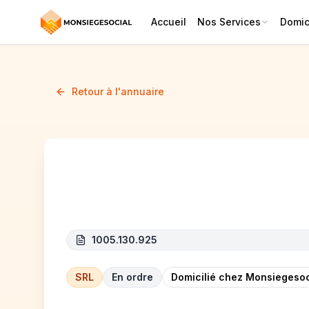
Accueil
Nos Services
Domici
Retour à l'annuaire
RWF
1005.130.925
SRL
En ordre
Domicilié chez Monsiegesoc