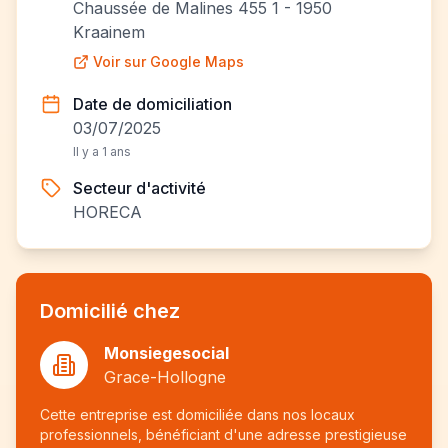
Chaussée de Malines 455 1 - 1950
Kraainem
Voir sur Google Maps
Date de domiciliation
03/07/2025
Il y a 1 ans
Secteur d'activité
HORECA
Domicilié chez
Monsiegesocial
Grace-Hollogne
Cette entreprise est domiciliée dans nos locaux
professionnels, bénéficiant d'une adresse prestigieuse