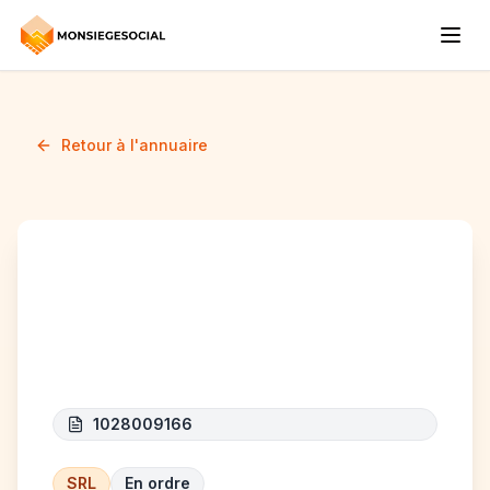
Retour à l'annuaire
TUPY Plafonnage
General
1028009166
SRL
En ordre