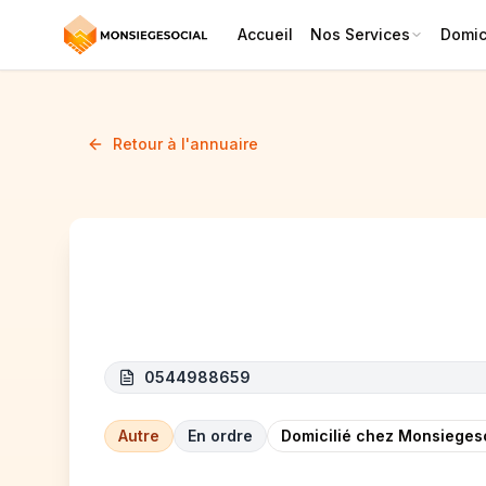
Accueil
Nos Services
Domici
Retour à l'annuaire
VS BÂTI TEAM
0544988659
Autre
En ordre
Domicilié chez Monsieges