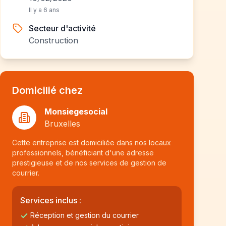
Il y a 6 ans
Secteur d'activité
Construction
Domicilié chez
Monsiegesocial
Bruxelles
Cette entreprise est domiciliée dans nos locaux
professionnels, bénéficiant d'une adresse
prestigieuse et de nos services de gestion de
courrier.
Services inclus :
Réception et gestion du courrier