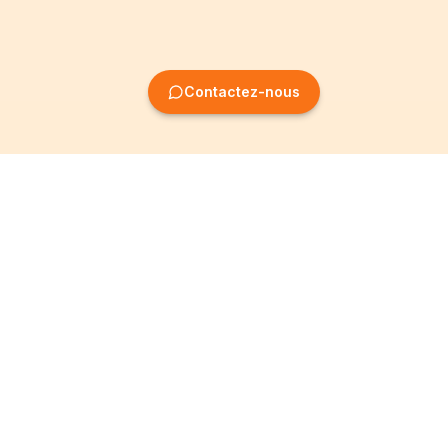
Contactez-nous
Création
Informations
d'entreprise
Mentions légales
Création SRL
Conditions Générales
Création SA
Politique de
confidentialité
Création ASBL