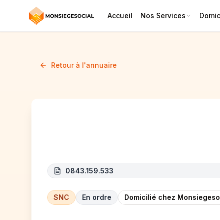
Accueil
Nos Services
Domici
Retour à l'annuaire
Why Be Normal
0843.159.533
SNC
En ordre
Domicilié chez Monsiegeso