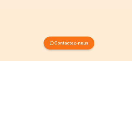
Contactez-nous
Création
Informations
d'entreprise
Mentions légales
Création SRL
Conditions Générales
Création SA