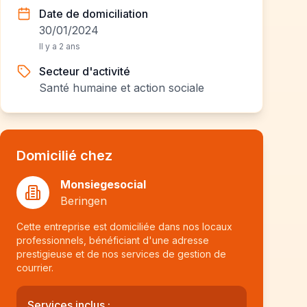
Date de domiciliation
30/01/2024
Il y a 2 ans
Secteur d'activité
Santé humaine et action sociale
Domicilié chez
Monsiegesocial
Beringen
Cette entreprise est domiciliée dans nos locaux
professionnels, bénéficiant d'une adresse
prestigieuse et de nos services de gestion de
courrier.
Services inclus :